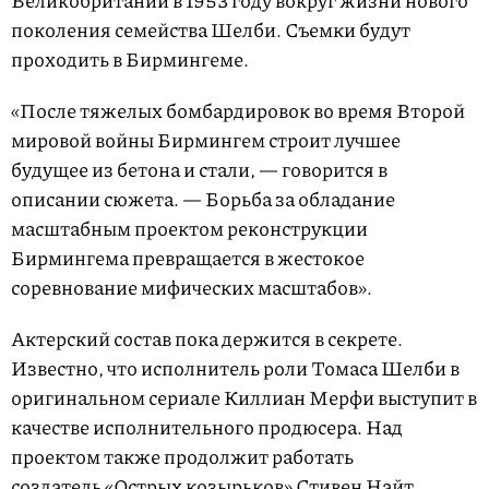
Великобритании в 1953 году вокруг жизни нового
поколения семейства Шелби. Съемки будут
проходить в Бирмингеме.
«После тяжелых бомбардировок во время Второй
мировой войны Бирмингем строит лучшее
будущее из бетона и стали, — говорится в
описании сюжета. — Борьба за обладание
масштабным проектом реконструкции
Бирмингема превращается в жестокое
соревнование мифических масштабов».
Актерский состав пока держится в секрете.
Известно, что исполнитель роли Томаса Шелби в
оригинальном сериале Киллиан Мерфи выступит в
качестве исполнительного продюсера. Над
проектом также продолжит работать
создатель «Острых козырьков» Стивен Найт.