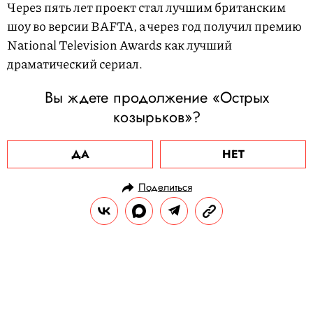
Через пять лет проект стал лучшим британским
шоу во версии BAFTA, а через год получил премию
National Television Awards как лучший
драматический сериал.
Вы ждете продолжение «Острых
козырьков»?
ДА
НЕТ
Поделиться
НОВОСТИ
КУЛЬТУРА И РАЗВЛЕЧЕНИЯ
02.10.2025, 18:38
«Убить Билла» Тарантино впервые
покажут в кино как один фильм