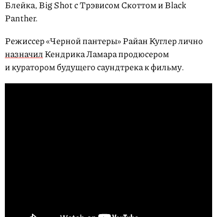
Блейка, Big Shot с Трэвисом Скоттом и Black
Panther.
Режиссер «Черной пантеры» Райан Куглер лично
назначил
Кендрика Ламара продюсером
и куратором будущего саундтрека к фильму.