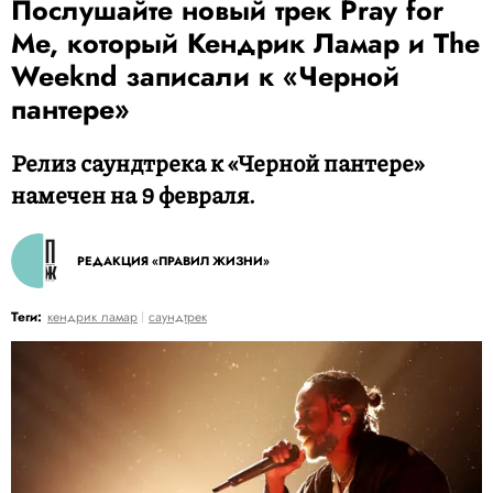
Послушайте новый трек Pray for
Me, который Кендрик Ламар и The
Weeknd записали к «Черной
пантере»
Релиз саундтрека к «Черной пантере»
намечен на 9 февраля.
РЕДАКЦИЯ «ПРАВИЛ ЖИЗНИ»
Теги:
кендрик ламар
саундтрек