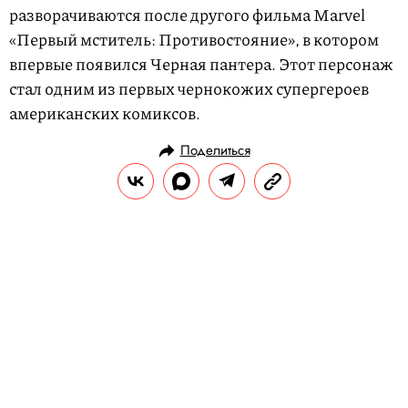
разворачиваются после другого фильма Marvel
«Первый мститель: Противостояние», в котором
впервые появился Черная пантера. Этот персонаж
стал одним из первых чернокожих супергероев
американских комиксов.
Поделиться
НОВОСТИ
КУЛЬТУРА И РАЗВЛЕЧЕНИЯ
02.02.2018, 19:34
Манчестерская галерея искусств
убрала из экспозиции картину
Уотерхауса «Гилас и нимфы»
Галерею обвинили в цензуре и попытке