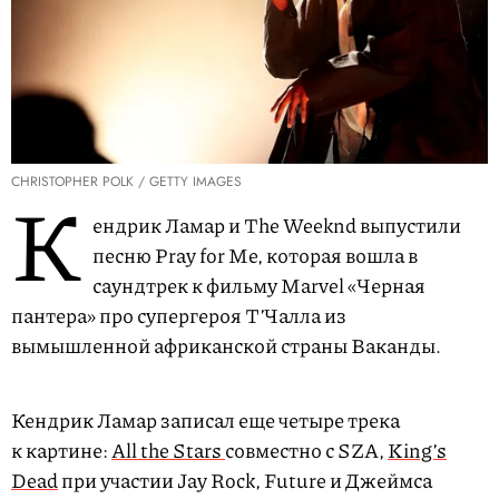
CHRISTOPHER POLK / GETTY IMAGES
К
ендрик Ламар и The Weeknd выпустили
песню Pray for Me, которая вошла в
саундтрек к фильму Marvel «Черная
пантера» про супергероя ТʼЧалла из
вымышленной африканской страны Ваканды.
Кендрик Ламар записал еще четыре трека
к картине:
All the Stars
совместно с SZA,
Kingʼs
Dead
при участии Jay Rock, Future и Джеймса