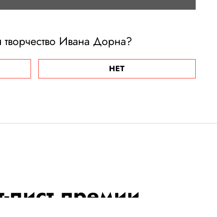
я творчество Ивана Дорна?
НЕТ
-лист премии