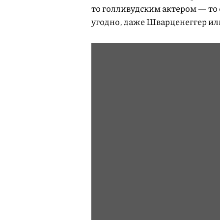
то голливудским актером — то
угодно, даже Шварценеггер ил