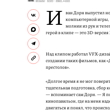
Теги:
музыка
клип
иван дорн
И
ван Дорн выпустил но
компьютерной игры, 
молнии из рук и теле
герой в клипе — это 3D-версия
Над клипом работал VFX-диза
создании таких фильмов, как «
престолов».
«Долгое время я не мог поверит
тщательная подготовка, сбор 
— вспоминает сам Дорн. — Я пов
кинопавильон, где на меня над
двигаться и понял, что происхо