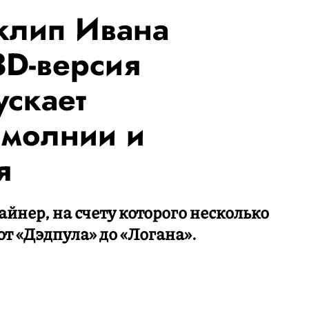
клип Ивана
3D-версия
ускает
 молнии и
я
йнер, на счету которого несколько
т «Дэдпула» до «Логана».