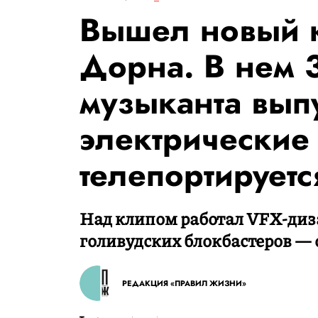
Вышел новый 
Дорна. В нем 
музыканта вып
электрические
телепортируетс
Над клипом работал VFX-диза
голивудских блокбастеров — о
РЕДАКЦИЯ «ПРАВИЛ ЖИЗНИ»