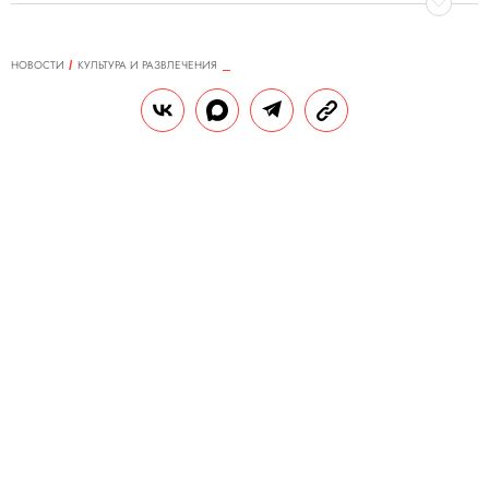
НОВОСТИ
КУЛЬТУРА И РАЗВЛЕЧЕНИЯ
04.07.2025, 10:45
Тим Бертон рассказал о работе
над новым анимационным
фильмом
Детали проекта пока неизвестны, но
совсем скоро сценарий будет написан.
РЕДАКЦИЯ «ПРАВИЛ ЖИЗНИ»
Теги:
кино
фильмы
режиссеры
Тим Бертон