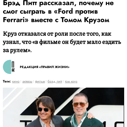
Брэд Питт рассказал, почему не
cмог сыграть в «Ford против
Ferrari» вместе с Томом Крузом
Круз отказался от роли после того, как
узнал, что «в фильме он будет мало ездить
за рулем».
РЕДАКЦИЯ «ПРАВИЛ ЖИЗНИ»
Теги:
кино
актеры
фильм
брэд питт
том круз