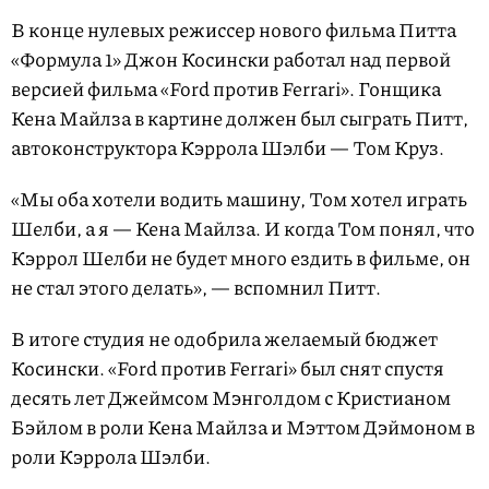
В конце нулевых режиссер нового фильма Питта
«Формула 1» Джон Косински работал над первой
версией фильма «Ford против Ferrari». Гонщика
Кена Майлза в картине должен был сыграть Питт,
автоконструктора Кэррола Шэлби — Том Круз.
«Мы оба хотели водить машину, Том хотел играть
Шелби, а я — Кена Майлза. И когда Том понял, что
Кэррол Шелби не будет много ездить в фильме, он
не стал этого делать», — вспомнил Питт.
В итоге студия не одобрила желаемый бюджет
Косински. «Ford против Ferrari» был снят спустя
десять лет Джеймсом Мэнголдом с Кристианом
Бэйлом в роли Кена Майлза и Мэттом Дэймоном в
роли Кэррола Шэлби.