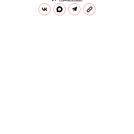
НОВОСТИ
КУЛЬТУРА И РАЗВЛЕЧЕНИЯ
04.08.2025, 08:55
В новом сериале по «Гарри
Поттеру» спецэффекты будут
созданы без компьютерной
графики
Также стало известно, что первый сезон
будет состоять из восьми серий.
РЕДАКЦИЯ «ПРАВИЛ ЖИЗНИ»
Теги:
кино
сериал
гарри поттер