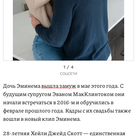
I
1 / 4
t
СОЦСЕТИ
e
Дочь Эминема
вышла замуж
в мае этого года. С
m
будущим супругом Эваном МакКлинтоком они
1
начали встречаться в 2016-м и обручились в
o
феврале прошлого года. Кадры с их свадьбы также
f
вошли в новый клип Эминема.
4
28-летняя Хейли Джейд Скотт — единственная