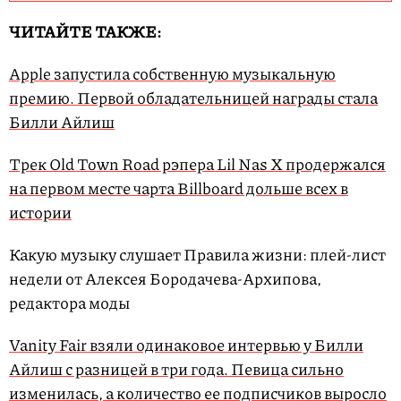
ЧИТАЙТЕ ТАКЖЕ:
Apple запустила собственную музыкальную
премию. Первой обладательницей награды стала
Билли Айлиш
Трек Old Town Road рэпера Lil Nas X продержался
на первом месте чарта Billboard дольше всех в
истории​
Какую музыку слушает Правила жизни: плей-лист
недели от Алексея Бородачева-Архипова,
редактора моды
Vanity Fair взяли одинаковое интервью у Билли
Айлиш с разницей в три года. Певица сильно
изменилась, а количество ее подписчиков выросло