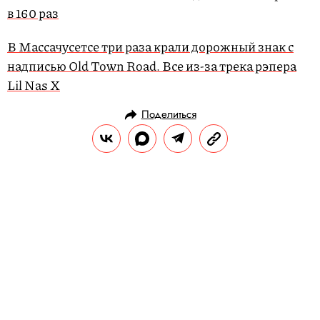
в 160 раз
В Массачусетсе три раза крали дорожный знак с
надписью Old Town Road. Все из-за трека рэпера
Lil Nas X
Поделиться
НОВОСТИ
КУЛЬТУРА И РАЗВЛЕЧЕНИЯ
04.12.2019, 13:21
ОБНОВЛЕНО
14.02.2026, 20:37
Картину Поля Гогена продали на
аукционе за €9,5 миллиона —
почти в два раза больше
начальной цены
Незадолго до аукциона вокруг биографии