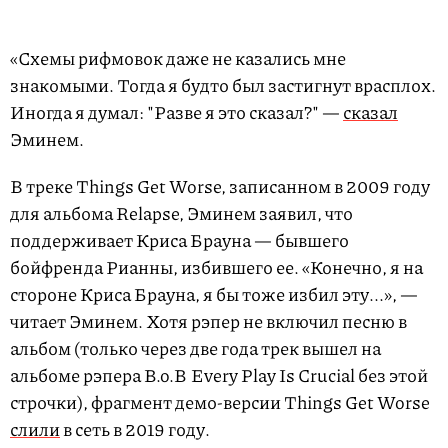
«Схемы рифмовок даже не казались мне
знакомыми. Тогда я будто был застигнут врасплох.
Иногда я думал: "Разве я это сказал?" —
сказал
Эминем.
В треке Things Get Worse, записанном в 2009 году
для альбома Relapse, Эминем заявил, что
поддерживает Криса Брауна — бывшего
бойфренда Рианны, избившего ее. «Конечно, я на
стороне Криса Брауна, я бы тоже избил эту...», —
читает Эминем. Хотя рэпер не включил песню в
альбом (только через две года трек вышел на
альбоме рэпера B.o.B Every Play Is Crucial без этой
строчки), фрагмент демо-версии Things Get Worse
слили
в сеть в 2019 году.