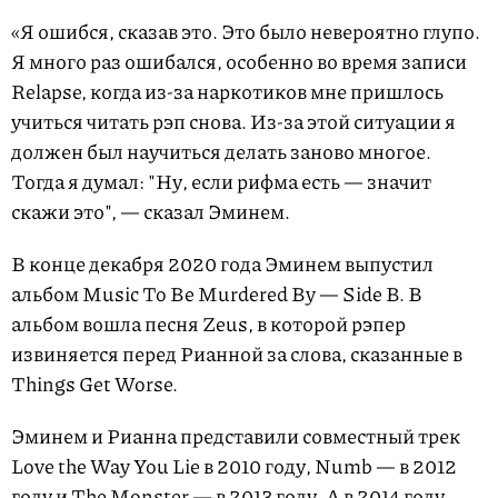
«Я ошибся, сказав это. Это было невероятно глупо.
Я много раз ошибался, особенно во время записи
Relapse, когда из-за наркотиков мне пришлось
учиться читать рэп снова. Из-за этой ситуации я
должен был научиться делать заново многое.
Тогда я думал: "Ну, если рифма есть — значит
скажи это", — сказал Эминем.
В конце декабря 2020 года Эминем выпустил
альбом Music To Be Murdered By — Side B. В
альбом вошла песня Zeus, в которой рэпер
извиняется перед Рианной за слова, сказанные в
Things Get Worse.
Эминем и Рианна представили совместный трек
Love the Way You Lie в 2010 году, Numb — в 2012
году и The Monster — в 2013 году. А в 2014 году