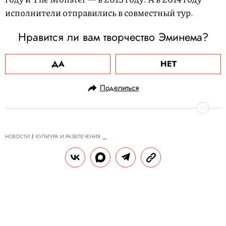
исполнители отправились в совместный тур.
Нравится ли вам творчество Эминема?
ДА
НЕТ
Поделиться
НОВОСТИ
КУЛЬТУРА И РАЗВЛЕЧЕНИЯ
02.01.2021, 11:20
ОБНОВЛЕНО
15.02.2026, 04:02
Песня Last Christmas возглавила
британский чарт впервые за 36
лет после релиза
За последнюю неделю композицию