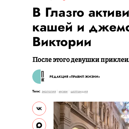
В Глазго актив
кашей и джем
Виктории
После этого девушки приклеил
РЕДАКЦИЯ «ПРАВИЛ ЖИЗНИ»
Теги:
экология
музеи
шотландия