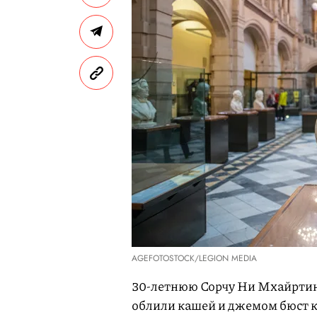
AGEFOTOSTOCK/LEGION MEDIA
30-летнюю Сорчу Ни Мхайртин 
облили кашей и джемом бюст к