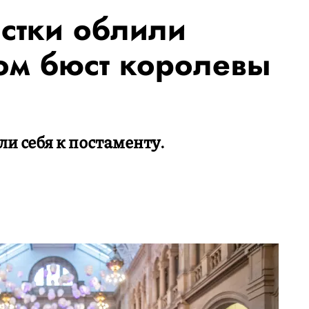
истки облили
ом бюст королевы
и себя к постаменту.