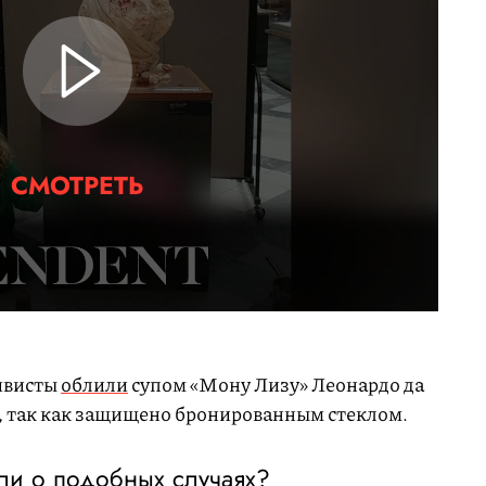
СМОТРЕТЬ
тивисты
облили
супом «Мону Лизу» Леонардо да
, так как защищено бронированным стеклом.
и о подобных случаях?