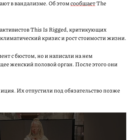
ают в вандализме. Об этом
сообщает
The
активистов This Is Rigged, критикующих
 климатический кризис и рост стоимости жизни.
ент с бюстом, но и написали на нем
щее женский половой орган. После этого они
лиция. Их отпустили под обязательство позже