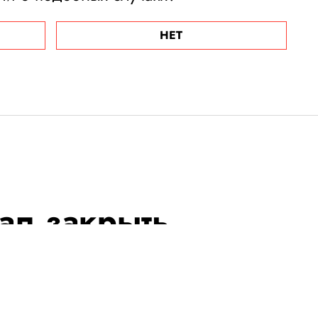
НЕТ
ал закрыть
 тысяч на дом
ри фаната