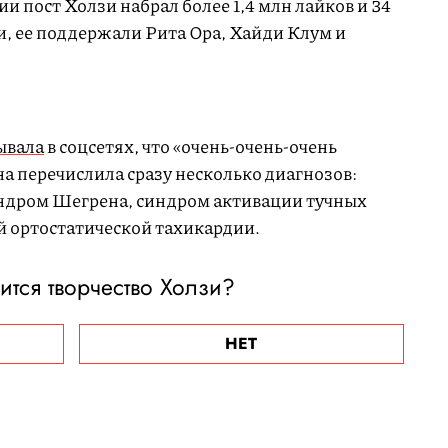
и пост Холзи набрал более 1,4 млн лайков и 34
и, ее поддержали Рита Ора, Хайди Клум и
L
o
a
d
e
ывала
в соцсетях, что «очень-очень-очень
d
:
1
на перечислила сразу несколько диагнозов:
0
0
.
индром Шегрена, синдром активации тучных
0
0
й ортостатической тахикардии.
%
ится творчество Холзи?
НЕТ