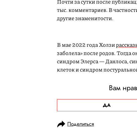
Почти за сутки после публикаци
тыс. комментариев. В частност
другие знаменитости.
U
n
m
u
t
В мае 2022 года Холзи
рассказ
e
заболела» после родов. Тогда о
синдром Элерса — Данлоса, с
клеток и синдром постурально
Вам нрав
ДА
Поделиться