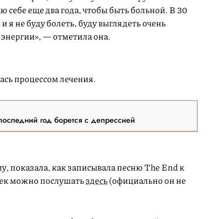
аю себе еще два года, чтобы быть больной. В 30
и я не буду болеть, буду выглядеть очень
 энергии», — отметила она.
L
o
a
d
e
ась процессом лечения.
d
:
1
0
0
.
0
0
%
последний год борется с депрессией
L
o
a
d
e
му, показала, как записывала песню The End к
d
:
1
рек можно послушать
здесь
(официально он не
0
0
.
0
0
%