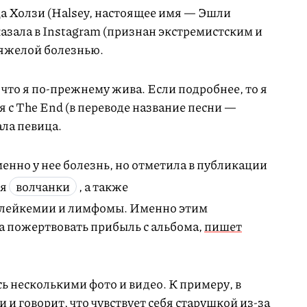
а Холзи (Halsey, настоящее имя — Эшли
зала в Instagram (признан экстремистским и
 тяжелой болезнью.
 что я по-прежнему жива. Если подробнее, то я
я с The End (в переводе название песни —
ала певица.
менно у нее болезнь, но отметила в публикации
ия
волчанки
, а также
 лейкемии и лимфомы. Именно этим
 пожертвовать прибыль с альбома,
пишет
ь несколькими фото и видео. К примеру, в
 и говорит, что чувствует себя старушкой из-за