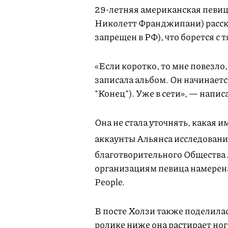
29-летняя американская певиц
Николетт Франджипани) расска
запрещен в РФ), что борется с
«Если коротко, то мне повезло,
записала альбом. Он начинаетс
"Конец"). Уже в сети», — напис
Она не стала уточнять, какая и
аккаунты Альянса исследован
благотворительного Общества
организациям певица намерена
People.
В посте Холзи также поделилас
ролике ниже она растирает ноги