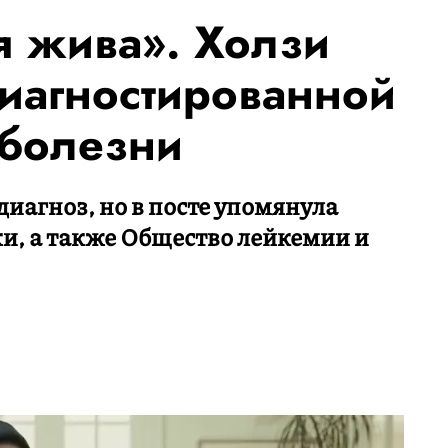
я жива». Холзи
диагностированной
 болезни
диагноз, но в посте упомянула
и, а также Общество лейкемии и