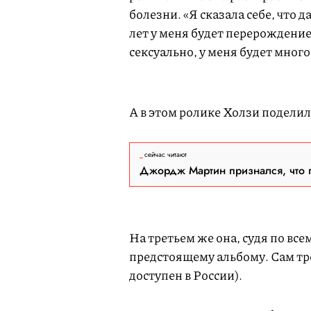
болезни. «Я сказала себе, что д
лет у меня будет перерождение 
сексуально, у меня будет много
U
n
m
u
t
А в этом ролике Холзи поделил
e
сейчас читают
Джордж Мартин признался, что 
U
n
m
u
t
На третьем же она, судя по все
e
предстоящему альбому. Сам т
доступен в России).