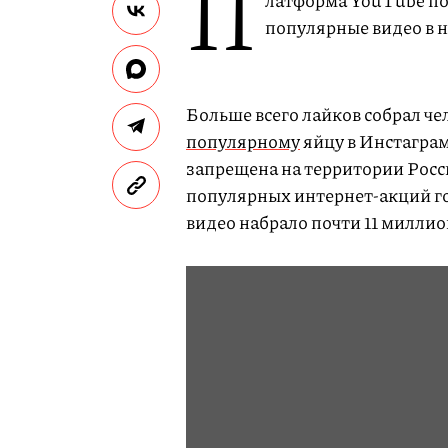
П
латформа YouTube под
популярные видео в н
Больше всего лайков собрал че
популярному
яйцу в Инстаграм
запрещена на территории Росс
популярных интернет-акций го
видео набрало почти 11 миллио