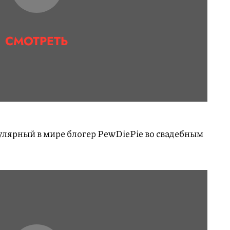
СМОТРЕТЬ
улярный в мире блогер PewDiePie во свадебным