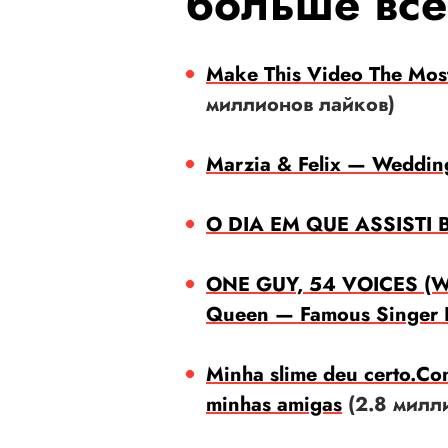
больше все
Make This Video The Mos
миллионов лайков)
Marzia & Felix — Weddin
O DIA EM QUE ASSISTI 
ONE GUY, 54 VOICES (Wit
Queen — Famous Singer 
Minha slime deu certo.Co
minhas amigas
(2.8 милл