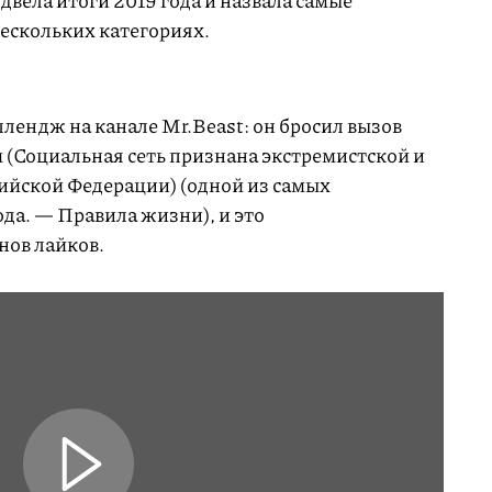
вела итоги 2019 года и назвала самые
ескольких категориях.
ллендж на канале Mr.Beast: он бросил вызов
 (Социальная сеть признана экстремистской и
ийской Федерации) (одной из самых
да. — Правила жизни), и это
нов лайков.