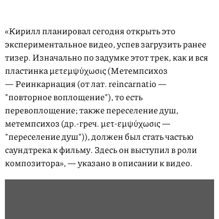
«Кирилл планировал сегодня открыть это
экспериментальное видео, успев загрузить ранее
тизер. Изначально по задумке этот трек, как и вся
пластинка μετεμψύχωσις (Метемпсихоз
— Реинкарнация (от лат. reincarnatio —
"повторное воплощение"), то есть
перевоплощение; также переселение душ,
метемпсихоз (др.-греч. μετ-εμψύχωσις —
"переселение душ")), должен был стать частью
саундтрека к фильму. Здесь он выступил в роли
композитора», — указано в описании к видео.