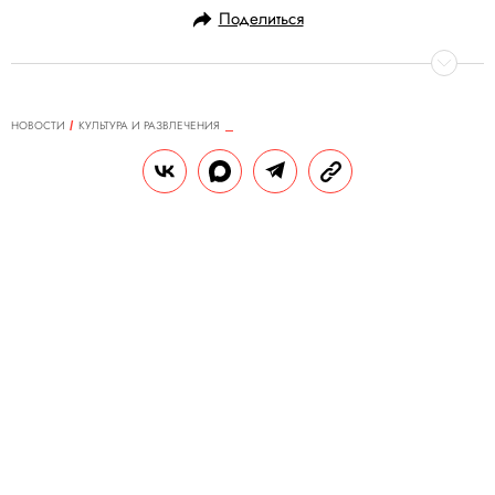
Поделиться
НОВОСТИ
КУЛЬТУРА И РАЗВЛЕЧЕНИЯ
05.02.2019, 17:02
Правила жизни рекомендует:
«Вернувшиеся» — иммерсивный
спектакль, вдохновленный
работами Дэвида Линча
Спектакль основан на пьесе «Привидения»
Генрика Ибсена.
ЮЛИЯ КОРЧАГИНА