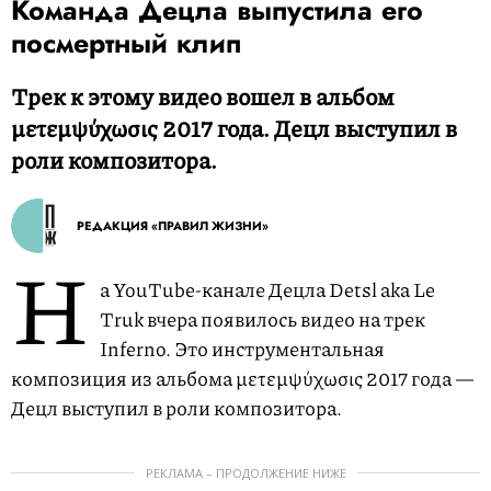
Команда Децла выпустила его
посмертный клип
Трек к этому видео вошел в альбом
μετεμψύχωσις 2017 года. Децл выступил в
роли композитора.
РЕДАКЦИЯ «ПРАВИЛ ЖИЗНИ»
Н
а YouTube-канале Децла Detsl aka Le
Truk вчера появилось видео на трек
Inferno. Это инструментальная
композиция из альбома μετεμψύχωσις 2017 года —
Децл выступил в роли композитора.
РЕКЛАМА – ПРОДОЛЖЕНИЕ НИЖЕ