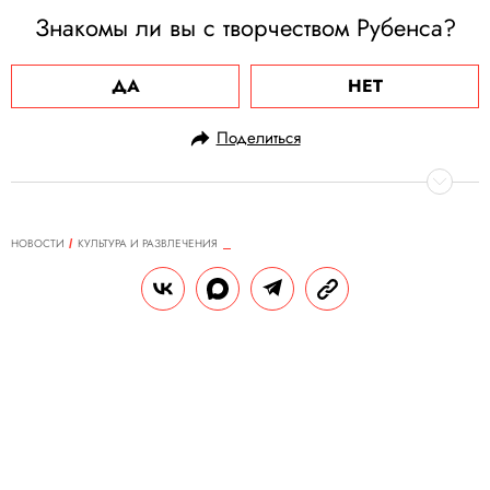
Знакомы ли вы с творчеством Рубенса?
ДА
НЕТ
Поделиться
НОВОСТИ
КУЛЬТУРА И РАЗВЛЕЧЕНИЯ
06.07.2020, 17:32
Популярный в TikTok трек
«Господь-Господь» собираются
проверить на оскорбление чувств
верующих
В песне повторяется фраза
протоиерея Димитрия Смирнова «И это