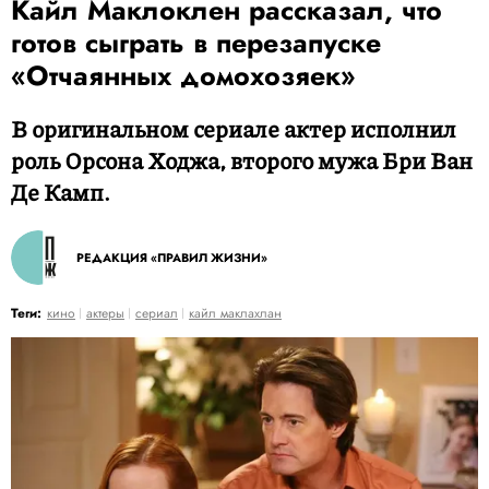
Кайл Маклоклен рассказал, что
готов сыграть в перезапуске
«Отчаянных домохозяек»
В оригинальном сериале актер исполнил
роль Орсона Ходжа, второго мужа Бри Ван
Де Камп.
РЕДАКЦИЯ «ПРАВИЛ ЖИЗНИ»
Теги:
кино
актеры
сериал
кайл маклахлан