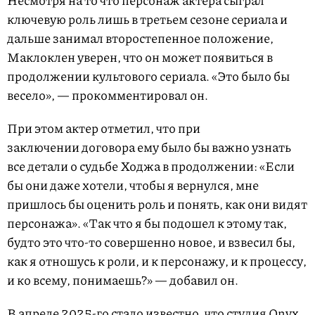
Несмотря на то что персонаж актера сыграл
ключевую роль лишь в третьем сезоне сериала и
дальше занимал второстепенное положение,
Маклоклен уверен, что он может появиться в
продолжении культового сериала. «Это было бы
весело», — прокомментировал он.
При этом актер отметил, что при
заключении договора ему было бы важно узнать
все детали о судьбе Ходжа в продолжении: «Если
бы они даже хотели, чтобы я вернулся, мне
пришлось бы оценить роль и понять, как они видят
персонажа». «Так что я бы подошел к этому так,
будто это что-то совершенно новое, и взвесил бы,
как я отношусь к роли, и к персонажу, и к процессу,
и ко всему, понимаешь?» — добавил он.
В апреле 2025-го стало
известно
, что студия Onyx