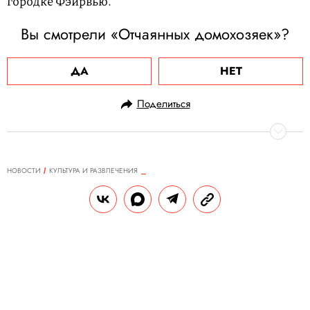
городке Фэйрвью.
Вы смотрели «Отчаянных домохозяек»?
ДА
НЕТ
Поделиться
НОВОСТИ
КУЛЬТУРА И РАЗВЛЕЧЕНИЯ
07.07.2025, 10:49
Сын Ли Бен-хона узнал, что его
отец снялся в «Игре в кальмара»,
от школьных друзей
Мальчик расстроился, что в сериале папа
убил много людей, и