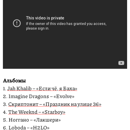
Альбомы
1.
Jah Khalib – «Если чё, я Баха»
2. Imagine Dragons – «Evolve»
3.
Скриптонит – «Праздник на улице 36»
4.
The Weeknd – «Starboy»
5. Ноггано – «Лакшери»
6. Loboda – «H2LO»