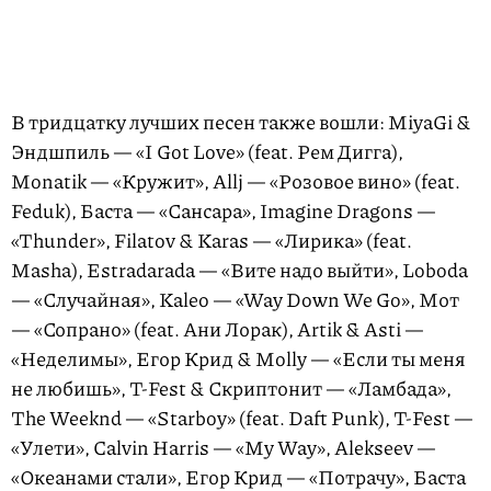
В тридцатку лучших песен также вошли: MiyaGi &
Эндшпиль — «I Got Love» (feat. Рем Дигга),
Monatik — «Кружит», Allj — «Розовое вино» (feat.
Feduk), Баста — «Сансара», Imagine Dragons —
«Thunder», Filatov & Karas — «Лирика» (feat.
Masha), Estradarada — «Вите надо выйти», Loboda
— «Случайная», Kaleo — «Way Down We Go», Мот
— «Сопрано» (feat. Ани Лорак), Artik & Asti —
«Неделимы», Егор Крид & Molly — «Если ты меня
не любишь», T-Fest & Скриптонит — «Ламбада»,
The Weeknd — «Starboy» (feat. Daft Punk), T-Fest —
«Улети», Calvin Harris — «My Way», Alekseev —
«Океанами стали», Егор Крид — «Потрачу», Баста