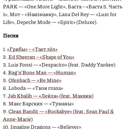
PARK — «One More Light», Баста – «Баста 5, Часть
1», Мот – «Наизнанку», Lana Del Rey — «Lust for
Life», Depeche Mode — «Spirit» (Deluxe).
Песни
1.
«Грибы» – «Тает лёд»
2.
Ed Sheeran – «Shape of You»
3. Luis Fonsi — «Despacito» (feat. Daddy Yankee)
4.
Rag'n'Bone Man — «Human»
5.
Ofenbach — «Be Mine»
6. Loboda — «Твои глаза»
7.
Jah Khalib — «Лейла» (feat. Маквин)
8. Макс Барских — «Туманы»
9.
Clean Bandit — «Rockabye» (feat. Sean Paul &
Anne-Marie)
10. Imagine Dragons — «Believer»