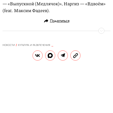
— «Выпускной (Медлячок)», Наргиз — «Вдвоём»
(feat. Максим Фадеев).
Поделиться
НОВОСТИ
КУЛЬТУРА И РАЗВЛЕЧЕНИЯ
07.12.2017, 14:47
«Простите меня, люди». Главное
из последнего слова Алексея
Улюкаева
РЕДАКЦИЯ «ПРАВИЛ ЖИЗНИ»
Теги:
Алексей Улюкаев