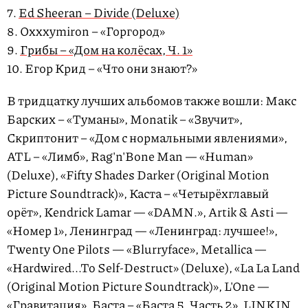
7.
Ed Sheeran – Divide (Deluxe)
8. Oxxxymiron – «Горгород»
9.
Грибы – «Дом на колёсах, Ч. 1»
10. Егор Крид – «Что они знают?»
В тридцатку лучших альбомов также вошли: Макс
Барских – «Туманы», Monatik – «Звучит»,
Скриптонит – «Дом с нормальными явлениями»,
ATL – «Лимб», Rag'n'Bone Man — «Human»
(Deluxe), «Fifty Shades Darker (Original Motion
Picture Soundtrack)», Каста – «Четырёхглавый
орёт», Kendrick Lamar — «DAMN.», Artik & Asti —
«Номер 1», Ленинград — «Ленинград: лучшее!»,
Twenty One Pilots — «Blurryface», Metallica —
«Hardwired...To Self-Destruct» (Deluxe), «La La Land
(Original Motion Picture Soundtrack)», L'One —
«Гравитация», Баста – «Баста 5, Часть 2», LINKIN