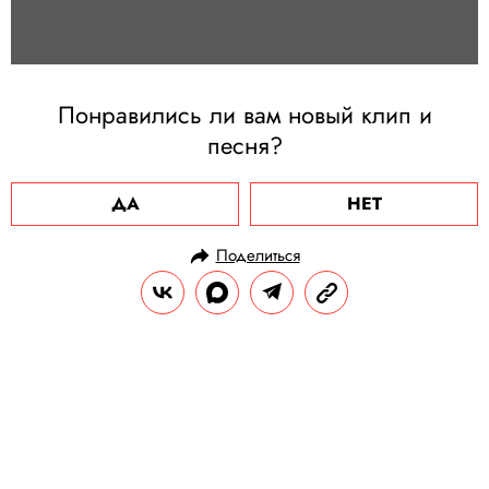
Понравились ли вам новый клип и
песня?
ДА
НЕТ
Поделиться
НОВОСТИ
КУЛЬТУРА И РАЗВЛЕЧЕНИЯ
07.05.2020, 10:08
ОБНОВЛЕНО
15.02.2026, 08:46
Бэнкси создал новую работу. На
ней изображена медсестра,
заменившая супергероев