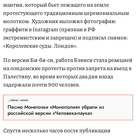
мантии, который бьет лежащего на земле
протестующего традиционным церемониальным
молотком. Художник выложил фотографию
граффити в Instagram (признан в РФ
экстремистским и запрещен) и подписал снимок:
«Королевские суды. Лондон».
По версии Би-би-си, работа Бэнкси стала реакцией
на лондонские протесты против запрета на въезд в
Палестину, во время которых два дня назад
задержали почти 900 человек.
сейчас читают
Песню Монеточки «Монополия» убрали из
российской версии «Человека-паука»
Спустя несколько часов после публикации