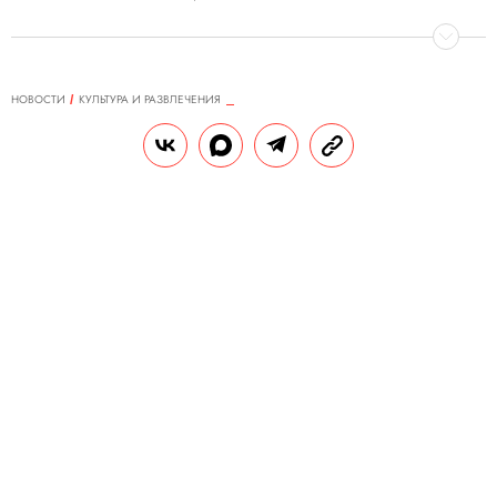
НОВОСТИ
КУЛЬТУРА И РАЗВЛЕЧЕНИЯ
06.02.2018, 18:34
Перформанс с элементами
импровизации. Чем закончился
скандал в Манчестерской галерее
На галерею обрушилась волна критики
после того, как ее руководство изъяло из
экспозиции одну из самых узнаваемых
работ прерафаэлитов.
РЕДАКЦИЯ «ПРАВИЛ ЖИЗНИ»
Теги:
искусство
скандал