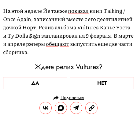
На этой неделе Йе также
показал
клип Talking /
Once Again, записанный вместе с его десятилетней
дочкой Норт. Релиз альбома Vultures Канье Уэста
и Ty Dolla $ign запланирован на 9 февраля. В марте
и апреле рэперы
обещают
выпустить еще две части
сборника.
Ждете релиз Vultures?
ДА
НЕТ
Поделиться
НОВОСТИ
КУЛЬТУРА И РАЗВЛЕЧЕНИЯ
08.02.2024, 18:06