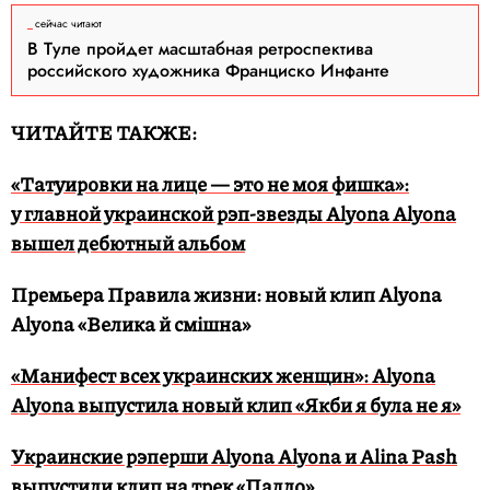
сейчас читают
В Туле пройдет масштабная ретроспектива
российского художника Франциско Инфанте
ЧИТАЙТЕ ТАКЖЕ:
«Татуировки на лице — это не моя фишка»:
у главной украинской рэп-звезды Alyona Alyona
вышел дебютный альбом
Премьера Правила жизни: новый клип Alyona
Alyona «Велика й смiшна»
«Манифест всех украинских женщин»: Alyona
Alyona выпустила новый клип «Якби я була не я»
Украинские рэперши Alyona Alyona и Alina Pash
выпустили клип на трек «Падло»