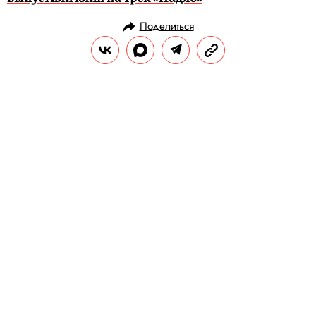
Поделиться
НОВОСТИ
КУЛЬТУРА И РАЗВЛЕЧЕНИЯ
06.09.2019, 16:52
Кирилл Рихтер выпустил альбом
на экологичных «пластинках»
Приобрести Chronos на необычном
носителе можно будет на сольном
концерте артиста в Зеленом Театре.
РЕДАКЦИЯ «ПРАВИЛ ЖИЗНИ»