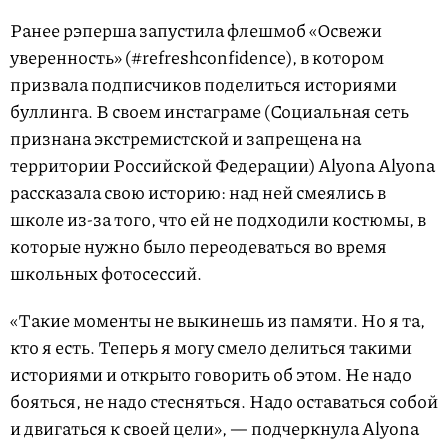
Ранее рэперша запустила флешмоб «Освежи
уверенность» (#refreshconfidence), в котором
призвала подписчиков поделиться историями
буллинга. В своем инстаграме (Социальная сеть
признана экстремистской и запрещена на
территории Российской Федерации) Alyona Alyona
рассказала свою историю: над ней смеялись в
школе из-за того, что ей не подходили костюмы, в
которые нужно было переодеваться во время
школьных фотосессий.
«Такие моменты не выкинешь из памяти. Но я та,
кто я есть. Теперь я могу смело делиться такими
историями и открыто говорить об этом. Не надо
бояться, не надо стесняться. Надо оставаться собой
и двигаться к своей цели», — подчеркнула Alyona