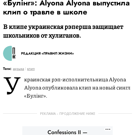
«Булiнг»: Alyona Alyona выпустила
клип о травле в школе
В клипе украинская рэперша защищает
школьников от хулиганов.
РЕДАКЦИЯ «ПРАВИЛ ЖИЗНИ»
У
Теги:
музыка
клип
краинская рэп-исполнительница Alyona
Alyona опубликовала клип на новый сингл
«Булiнг».
РЕКЛАМА – ПРОДОЛЖЕНИЕ НИЖЕ