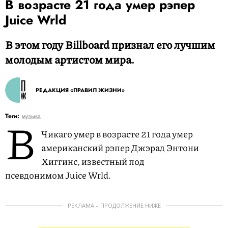
В возрасте 21 года умер рэпер
Juice Wrld
В этом году Billboard признал его лучшим
молодым артистом мира.
РЕДАКЦИЯ «ПРАВИЛ ЖИЗНИ»
В
Теги:
музыка
Чикаго умер в возрасте 21 года умер
американский рэпер Джэрад Энтони
Хиггинс, известный под
псевдонимом Juice Wrld.
РЕКЛАМА – ПРОДОЛЖЕНИЕ НИЖЕ