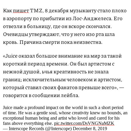
Как
пишет
TMZ, 8 декабря музыканту стало плохо
в аэропорту по прибытии из Лос-Анджелеса. Его
отвезли в больницу, где он вскоре скончался.
Очевидцы утверждают, что у него изо рта шла
кровь. Причина смерти пока неизвестна.
«Juice оказал большое внимание на мир за такой
короткий период времени. Он был артистом с
нежной душой, ьчья креативность не знала
границ; исключительным человеком и артистом,
который ставил своих фанатов превыше всего», —
говорится в сообщении лейбла.
Juice made a profound impact on the world in such a short period
of time. He was a gentle soul, whose creativity knew no bounds, an
exceptional human being and artist who loved and cared for his
fans above everything else.
pic.twitter.com/DsVNGNaMZK
— Interscope Records (@Interscope) December 8, 2019