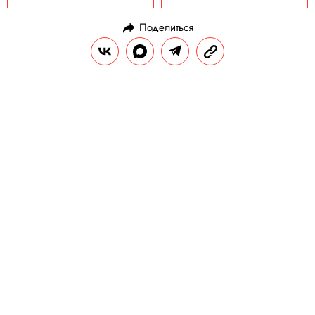
Поделиться
НОВОСТИ
КУЛЬТУРА И РАЗВЛЕЧЕНИЯ
10.09.2025, 11:34
Исследование: продолжительный
просмотр сериалов положительно
влияет на психику
Это помогает справиться со стрессом и
лучше понять сюжет.
РЕДАКЦИЯ «ПРАВИЛ ЖИЗНИ»
Теги:
кино
сериалы
психология