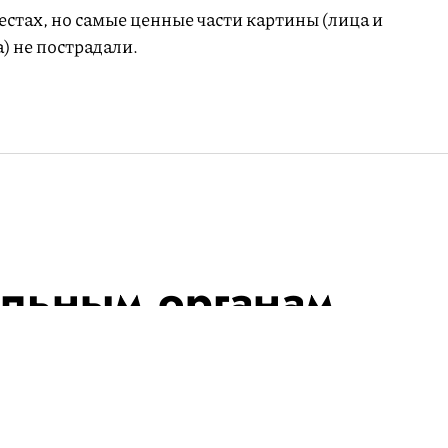
естах, но самые ценные части картины (лица и
) не пострадали.
льным органам
 видеозапись,
. Kelly совершает