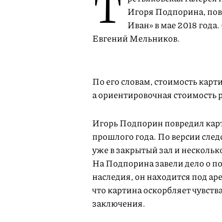
Т
Игоря Подпорина, пов
Иван» в мае 2018 года.
Евгений Мельников.
По его словам, стоимость карт
а ориентировочная стоимость 
Игорь Подпорин повредил карт
прошлого года. По версии след
уже в закрытый зал и нескольк
На Подпорина завели дело о п
наследия, он находится под ар
что картина оскорбляет чувств
заключения.