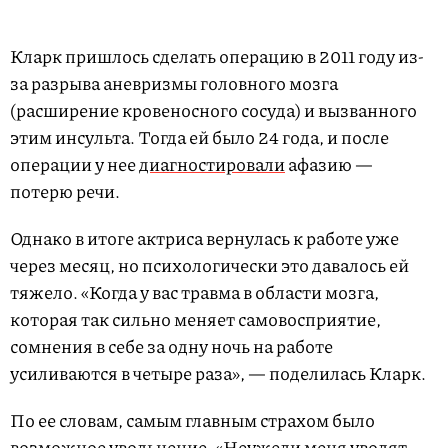
Кларк пришлось сделать операцию в 2011 году из-
за разрыва аневризмы головного мозга
(расширение кровеносного сосуда) и вызванного
этим инсульта. Тогда ей было 24 года, и после
операции у нее
диагностировали
афазию —
потерю речи.
Однако в итоге актриса вернулась к работе уже
через месяц, но психологически это давалось ей
тяжело. «Когда у вас травма в области мозга,
которая так сильно меняет самовосприятие,
сомнения в себе за одну ночь на работе
усиливаются в четыре раза», — поделилась Кларк.
По ее словам, самым главным страхом было
возможное увольнение. «Неужели меня уволят