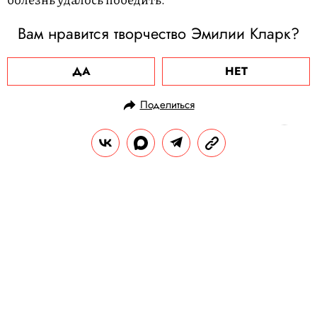
Вам нравится творчество Эмилии Кларк?
ДА
НЕТ
Поделиться
НОВОСТИ
КУЛЬТУРА И РАЗВЛЕЧЕНИЯ
09.06.2024, 14:22
Ариана Гранде выпустила клип
The Boy Is Mine. В ролике певица
готовит приворотное зелье для
звезды «Сплетницы» Пенна
Бэджли