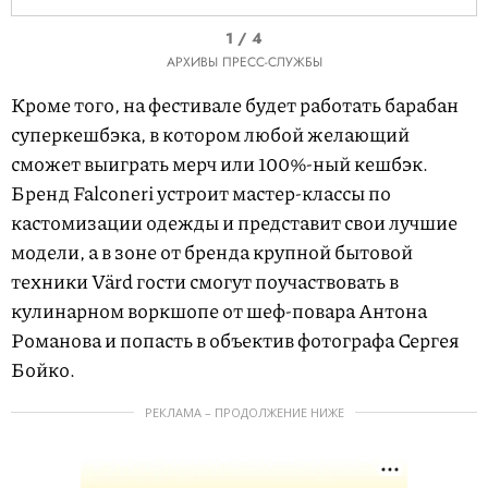
I
1 / 4
t
АРХИВЫ ПРЕСС-СЛУЖБЫ
e
Кроме того, на фестивале будет работать барабан
m
суперкешбэка, в котором любой желающий
1
сможет выиграть мерч или 100%-ный кешбэк.
o
Бренд Falconeri устроит мастер-классы по
f
кастомизации одежды и представит свои лучшие
4
модели, а в зоне от бренда крупной бытовой
техники Värd гости смогут поучаствовать в
кулинарном воркшопе от шеф-повара Антона
Романова и попасть в объектив фотографа Сергея
Бойко.
РЕКЛАМА – ПРОДОЛЖЕНИЕ НИЖЕ