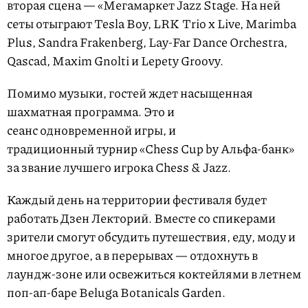
вторая сцена — «Мегамаркет Jazz Stage. На ней
сеты отыграют Tesla Boy, LRK Trio x Live, Marimba
Plus, Sandra Frakenberg, Lay-Far Dance Orchestra,
Qascad, Maxim Gnolti и Lepety Groovy.
Помимо музыки, гостей ждет насыщенная
шахматная программа. Это и
сеанс одновременной игры, и
традиционный турнир «Chess Cup by Альфа-банк»
за звание лучшего игрока Chess & Jazz.
Каждый день на территории фестиваля будет
работать Дзен Лекторий. Вместе со спикерами
зрители смогут обсудить путешествия, еду, моду и
многое другое, а в перерывах — отдохнуть в
лаундж-зоне или освежиться коктейлями в летнем
поп-ап-баре Beluga Botanicals Garden.