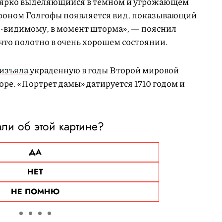
 ярко выделяющийся в темном и угрожающем
 фоном Голгофы появляется вид, показывающий
о-видимому, в момент шторма», — пояснил
что полотно в очень хорошем состоянии.
изъяла
украденную в годы Второй мировой
ре. «Портрет дамы» датируется 1710 годом и
ли об этой картине?
ДА
НЕТ
НЕ ПОМНЮ