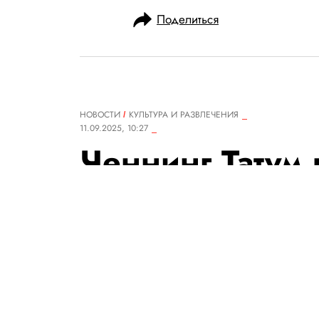
Поделиться
НОВОСТИ
КУЛЬТУРА И РАЗВЛЕЧЕНИЯ
11.09.2025, 10:27
Ченнинг Татум 
«одной из сам
ошибок в карь
Актер жалеет, что отказался
и чудовище» Гильермо дель Т