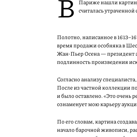
В
Париже нашли картину 
считалась утраченной 
Полотно, написанное в 1613–16
время продажи особняка в Ше
Жан-Пьер Осена — президент а
подлинность произведения иск
Согласно анализу специалиста,
После из частной коллекции п
и было оставлено. «Это очень 
ознаменует мою карьеру аукци
По его словам, картина создава
начало барочной живописи, ра