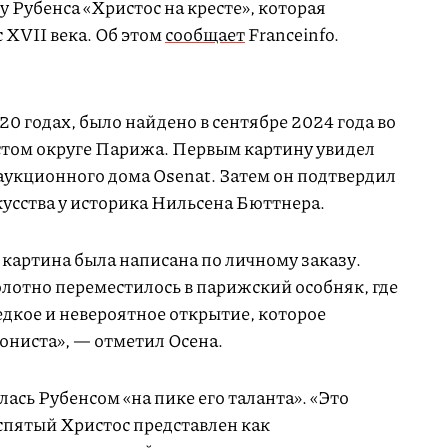
Рубенса «Христос на кресте», которая
с XVII века. Об этом
сообщает
Franceinfo.
20 годах, было найдено в сентябре 2024 года во
стом округе Парижа. Первым картину увидел
укционного дома Osenat. Затем он подтвердил
усства у историка Нильсена Бюттнера.
 картина была написана по личному заказу.
олотно переместилось в парижский особняк, где
редкое и невероятное открытие, которое
ониста», — отметил Осена.
лась Рубенсом «на пике его таланта». «Это
спятый Христос представлен как