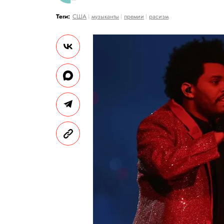
Теги:
США
музыканты
премии
расизм