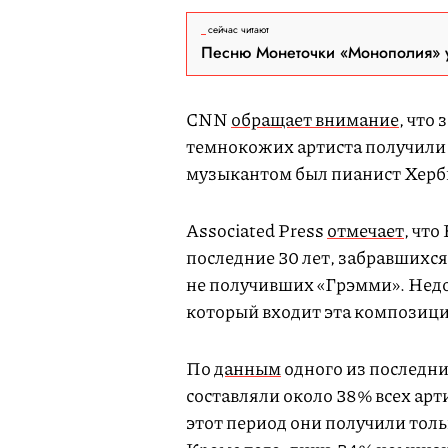
сейчас читают
Песню Монеточки «Монополия» у
CNN
обращает внимание
, что
темнокожих артиста получили
музыкантом был пианист Херби
Associated Press
отмечает
, что
последние 30 лет, забравшихся 
не получивших «Грэмми». Недоо
который входит эта композици
По
данным
одного из последн
составляли около 38% всех артис
этот период они получили тол