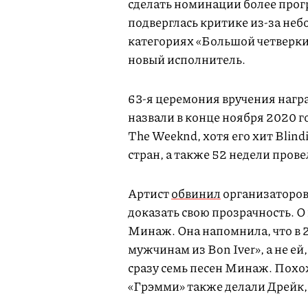
сделать номинации более прог
подверглась критике из-за не
категориях «Большой четверки
новый исполнитель.
63-я церемония вручения нагр
назвали в конце ноября 2020 г
The Weeknd, хотя его хит Blindi
стран, а также 52 недели провел
Артист
обвинил
организаторов
доказать свою прозрачность. О
Минаж. Она напомнила, что в 2
мужчинам из Bon Iver», а не ей,
сразу семь песен Минаж. Похож
«Грэмми» также делали Дрейк,