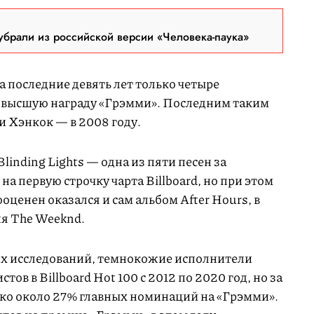
брали из российской версии «Человека-паука»
 за последние девять лет только четыре
 высшую награду «Грэмми». Последним таким
 Хэнкок — в 2008 году.
 Blinding Lights — одна из пяти песен за
на первую строчку чарта Billboard, но при этом
ценен оказался и сам альбом After Hours, в
я The Weeknd.
их исследований, темнокожие исполнители
тов в Billboard Hot 100 с 2012 по 2020 год, но за
ько около 27% главных номинаций на «Грэмми».