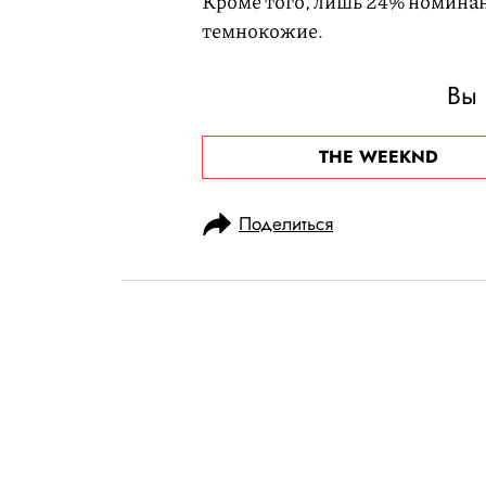
Кроме того, лишь 24% номинан
темнокожие.
Вы 
THE WEEKND
Поделиться
НОВОСТИ
КУЛЬТУРА И РАЗВЛЕЧЕНИЯ
11.03.2021, 20:27
ОБНОВЛЕНО
15.02.2026, 02:35
Организаторы 