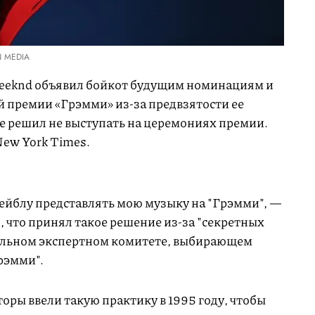
N MEDIA
Weeknd объявил бойкот будущим номинациям и
 премии «Грэмми» из-за предвзятости ее
же решил не выступать на церемониях премии.
ew York Times.
лейблу представлять мою музыку на "Грэмми", —
, что принял такое решение из-за "секретных
иальном экспертном комитете, выбирающем
рэмми".
торы ввели такую практику в 1995 году, чтобы