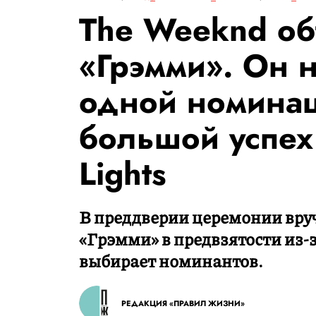
The Weeknd об
«Грэмми». Он 
одной номинац
большой успех 
Lights
В преддверии церемонии вру
«Грэмми» в предвзятости из-
выбирает номинантов.
РЕДАКЦИЯ «ПРАВИЛ ЖИЗНИ»