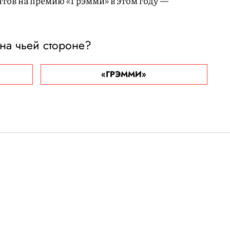
тов на премию «Грэмми» в этом году —
на чьей стороне?
«ГРЭММИ»
«Евровидения»