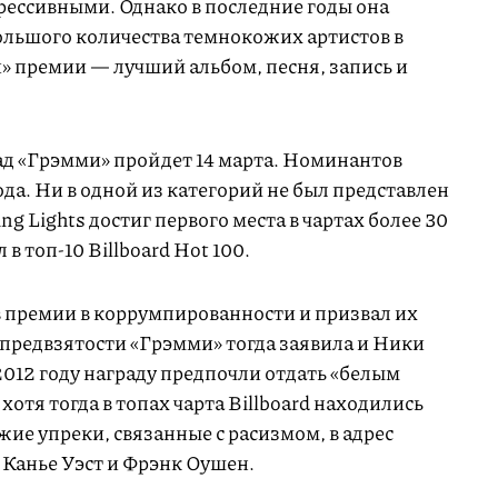
рессивными. Однако в последние годы она
большого количества темнокожих артистов в
» премии — лучший альбом, песня, запись и
ад «Грэмми» пройдет 14 марта. Номинантов
ода. Ни в одной из категорий не был представлен
ng Lights достиг первого места в чартах более 30
 в топ-10 Billboard Hot 100.
 премии в коррумпированности и призвал их
 предвзятости «Грэмми» тогда заявила и Ники
012 году награду предпочли отдать «белым
 хотя тогда в топах чарта Billboard находились
ие упреки, связанные с расизмом, в адрес
 Канье Уэст и Фрэнк Оушен.