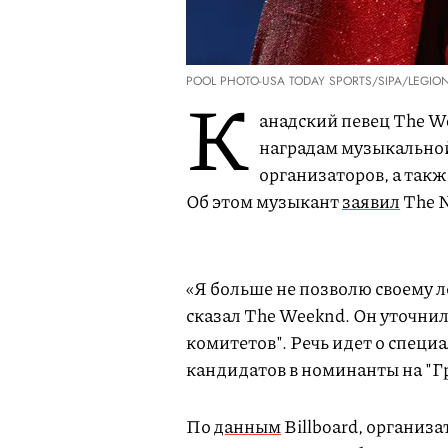
POOL PHOTO-USA TODAY SPORTS/SIPA/LEGIO
К
анадский певец The 
наградам музыкальной
организаторов, а так
Об этом музыкант
заявил
The N
«Я больше не позволю своему 
сказал The Weeknd. Он уточнил
комитетов". Речь идет о спец
кандидатов в номинанты на "Г
По
данным
Billboard, организа