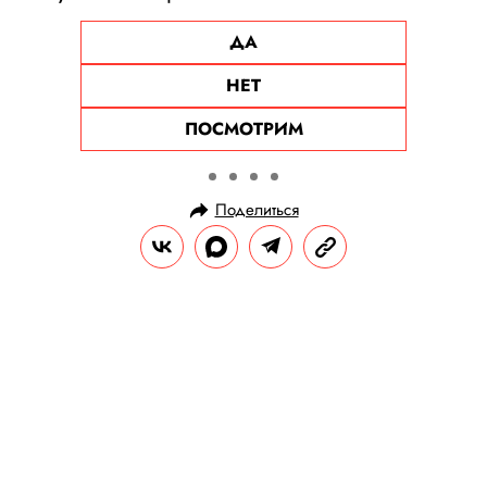
ДА
НЕТ
ПОСМОТРИМ
Поделиться
НОВОСТИ
КУЛЬТУРА И РАЗВЛЕЧЕНИЯ
11.07.2025, 18:56
Барак Обама и сценарист
«Сайнфелда» Ларри Дэвид
снимут комедийный сериал про
американскую историю