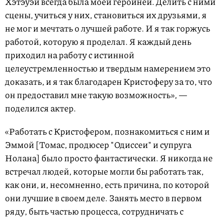
Хэтэуэй всегда была моей героиней. Делить с ними
сцены, учиться у них, становиться их друзьями, я
не мог и мечтать о лучшей работе. И я так горжусь
работой, которую я проделал. Я каждый день
приходил на работу с истинной
целеустремленностью и твердым намерением это
доказать, и я так благодарен Кристоферу за то, что
он предоставил мне такую возможность», —
поделился актер.
«Работать с Кристофером, познакомиться с ним и
Эммой [Томас, продюсер "Одиссеи" и супруга
Нолана] было просто фантастически. Я никогда не
встречал людей, которые могли бы работать так,
как они, и, несомненно, есть причина, по которой
они лучшие в своем деле. Занять место в первом
ряду, быть частью процесса, сотрудничать с