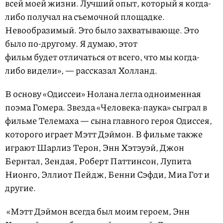
всей моей жизни. Лучший опыт, который я когда-
либо получал на съемочной площадке.
Невообразимый. Это было захватывающе. Это
было по-другому. Я думаю, этот
фильм будет отличаться от всего, что мы когда-
либо видели», — рассказал Холланд.
В основу «Одиссеи» Нолана легла одноименная
поэма Гомера. Звезда «Человека-паука» сыграл в
фильме Телемаха — сына главного героя Одиссея,
которого играет Мэтт Дэймон. В фильме также
играют Шарлиз Терон, Энн Хэтэуэй, Джон
Бернтал, Зендая, Роберт Паттинсон, Лупита
Нионго, Эллиот Пейдж, Бенни Сэфди, Миа Гот и
другие.
«Мэтт Дэймон всегда был моим героем, Энн