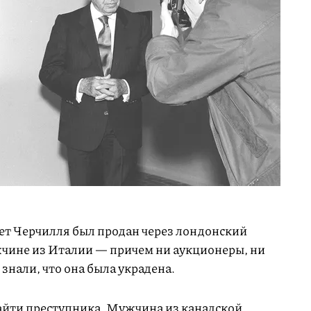
ет Черчилля был продан через лондонский
чине из Италии — причем ни аукционеры, ни
знали, что она была украдена.
айти преступника. Мужчина из канадской