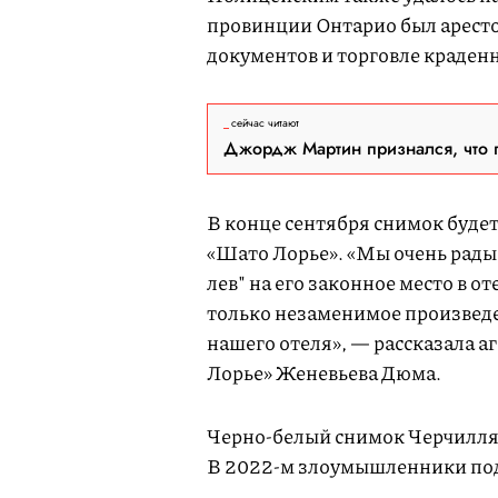
провинции Онтарио был арестов
документов и торговле краде
сейчас читают
Джордж Мартин признался, что 
В конце сентября снимок будет
«Шато Лорье». «Мы очень рад
лев" на его законное место в от
только незаменимое произведен
нашего отеля», — рассказала 
Лорье» Женевьева Дюма.
Черно-белый снимок Черчилля н
В 2022-м злоумышленники под