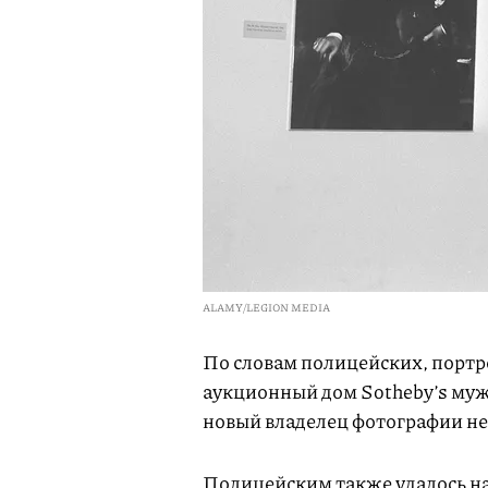
ALAMY/LEGION MEDIA
По словам полицейских, портр
аукционный дом Sotheby’s муж
новый владелец фотографии не 
Полицейским также удалось н