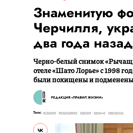
Знаменитую ф
Черчилля, укр
два года назад
Черно-белый снимок «Рычащи
отеле «Шато Лорье» с 1998 год
были похищены и подменены
РЕДАКЦИЯ «ПРАВИЛ ЖИЗНИ»
Теги:
история
фотографии
италия
канада
черчилль