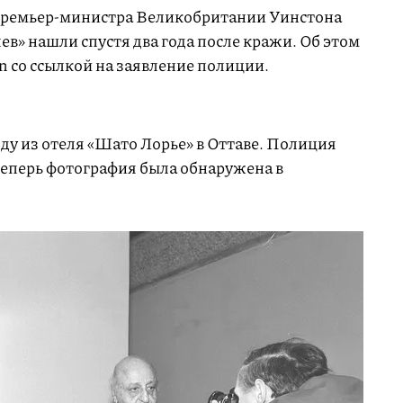
премьер-министра Великобритании Уинстона
в» нашли спустя два года после кражи. Об этом
n со ссылкой на заявление полиции.
ду из отеля «Шато Лорье» в Оттаве. Полиция
 теперь фотография была обнаружена в