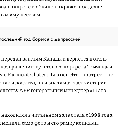
ан в апреле и обвинен в краже, подделке
нным имуществом.
последний год борется с депрессией
 передан властям Канады и вернется в отель
ы возвращению культового портрета "Рычащий
еле Fairmont Chateau Laurier. Этот портрет... не
ие искусства, но и значимая часть истории
агентству AFP генеральный менеджер «Шато
аходился в читальном зале отеля с 1998 года.
менили само фото и его рамку копиями.