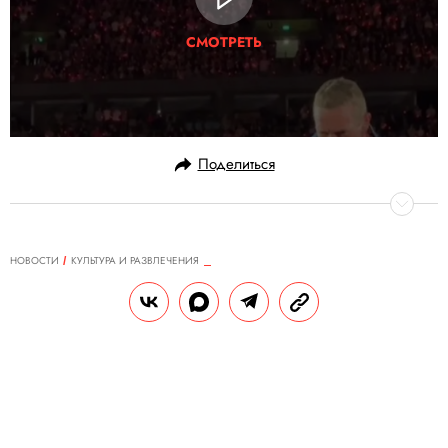
СМОТРЕТЬ
Поделиться
НОВОСТИ
КУЛЬТУРА И РАЗВЛЕЧЕНИЯ
12.11.2024, 14:55
В Йельском университете запустят
курс о творчестве Бейонсе
Курс посвящен деятельности Бейонсе по
привлечению внимания к социальным и
политическим вопросам посредством