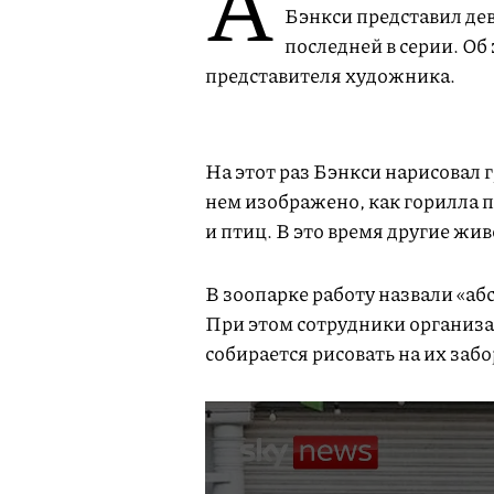
А
Бэнкси представил дев
последней в серии. Об
представителя художника.
На этот раз Бэнкси нарисовал 
нем изображено, как горилла 
и птиц. В это время другие ж
В зоопарке работу назвали «аб
При этом сотрудники организац
собирается рисовать на их забо