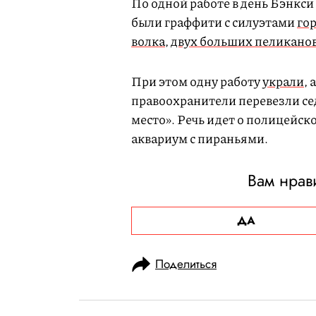
По одной работе в день Бэнкси 
были граффити с силуэтами
го
волка
,
двух больших пеликано
При этом одну работу
украли
, 
правоохранители перевезли сед
место». Речь идет о полицейс
аквариум с пираньями.
Вам нрав
ДА
Поделиться