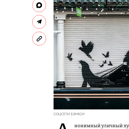
СОЦСЕТИ БЭНКСИ
нонимный уличный ху