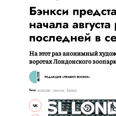
Бэнкси предст
начала августа
последней в с
На этот раз анонимный худо
воротах Лондонского зоопарк
РЕДАКЦИЯ «ПРАВИЛ ЖИЗНИ»
Теги:
искусство
лондон
бэнкси