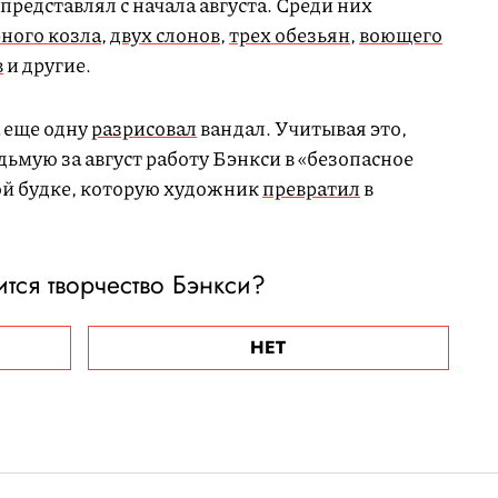
представлял с начала августа. Среди них
рного козла
,
двух слонов
,
трех обезьян
,
воющего
в
и другие.
а еще одну
разрисовал
вандал. Учитывая это,
ьмую за август работу Бэнкси в «безопасное
кой будке, которую художник
превратил
в
ится творчество Бэнкси?
НЕТ