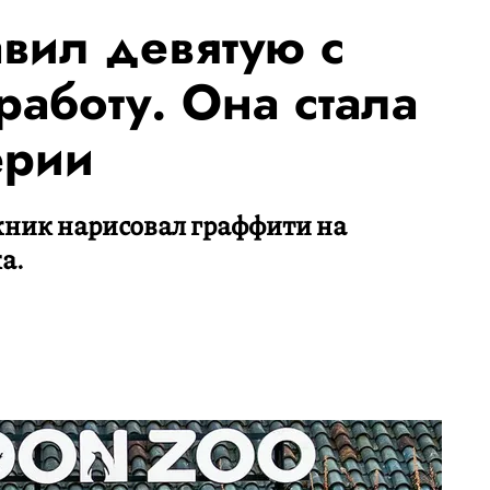
авил девятую с
 работу. Она стала
ерии
жник нарисовал граффити на
а.