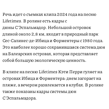
Речь идет о съемках клипа 2024 года на песню
Lifetimes. В ролике есть кадры с
дюны С’Эспальмадор. Небольшой островок
длиной около 2,8 км, входит в природный парк
Сес-Салинес-де-Ибица и Форментеры с 1980 года.
Это наиболее хорошо сохранившаяся система дюн
на Балеарских островах, которая представляет
собой большую экологическую ценность.
В клипе на песню Lifetimes Кэти Перри гуляет на
островах Ибица и Форментера: днем загорает на
пляже, а вечером развлекается в клубах. В ролике
также показаны кадры системы дюн
С’Эспальмадора.
L
U
o
n
a
m