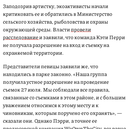
d
u
Заподозрив артистку, экоактивисты начали
e
t
d
e
:
критиковать ее и обратились в Министерство
2
0
.
сельского хозяйства, рыболовства и охраны
0
0
окружающей среды. Власти
провели
%
расследование
и заявили, что команда Кэти Перри
не получала разрешение на вход и съемку на
охраняемой территории.
Представители певицы заявили же, что
находились в парке законно. «Наша группа
получила устное разрешение на проведение
съемок 27 июля. Мы соблюдали все правила,
связанные со съемками в этом районе, и с большим
уважением относимся к этому месту и к
чиновникам, которым поручено его охранять», —
сказали они. Однако Пэрри, а точнее ее
продюсерской компании WeOwnTheCity, все равно