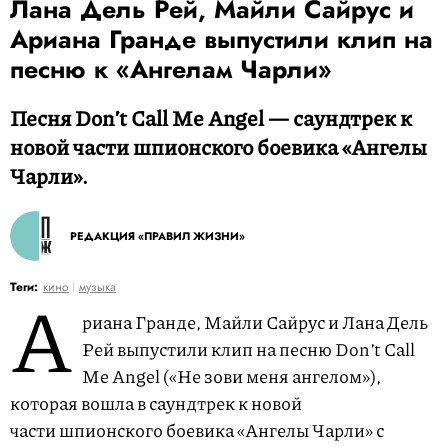
Лана Дель Рей, Майли Сайрус и
Ариана Гранде выпустили клип на
песню к «Ангелам Чарли»
Песня Donʼt Call Me Angel — саундтрек к
новой части шпионского боевика «Ангелы
Чарли».
РЕДАКЦИЯ «ПРАВИЛ ЖИЗНИ»
А
Теги:
кино
музыка
риана Гранде, Майли Сайрус и Лана Дель
Рей выпустили клип на песню Donʼt Call
Me Angel («Не зови меня ангелом»),
которая вошла в саундтрек к новой
части шпионского боевика «Ангелы Чарли» с