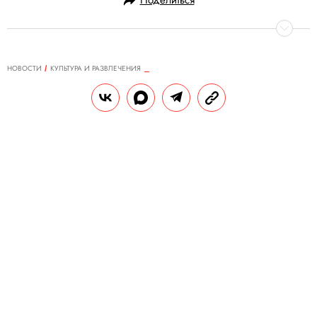
Поделиться
НОВОСТИ
КУЛЬТУРА И РАЗВЛЕЧЕНИЯ
12.09.2019, 10:34
Green Day анонсировали новый
альбом и дадут концерт в России
Green Day во второй раз приедут в Россию
и выступят 24 мая на стадионе «Открытие
Арена».
РЕДАКЦИЯ «ПРАВИЛ ЖИЗНИ»
П
Теги:
музыка
концерты
ятикратные лауреаты «Грэмми», панк-