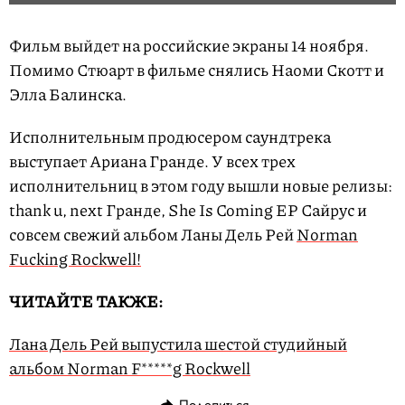
Фильм выйдет на российские экраны 14 ноября.
Помимо Стюарт в фильме снялись Наоми Скотт и
Элла Балинска.
Исполнительным продюсером саундтрека
выступает Ариана Гранде. У всех трех
исполнительниц в этом году вышли новые релизы:
thank u, next Гранде, She Is Coming EP Сайрус и
совсем свежий альбом Ланы Дель Рей
Norman
Fucking Rockwell!
ЧИТАЙТЕ ТАКЖЕ:
Лана Дель Рей выпустила шестой студийный
альбом Norman F*****g Rockwell