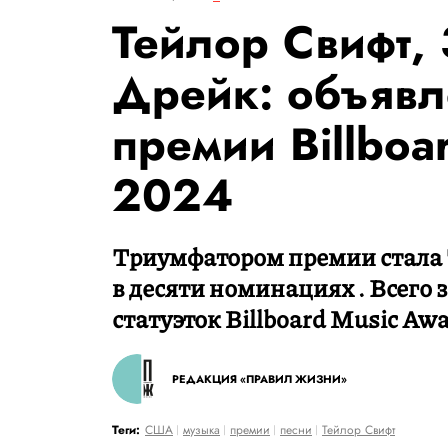
Тейлор Свифт, 
Дрейк: объявл
премии Billboa
2024
Триумфатором премии стала 
в десяти номинациях . Всего 
статуэток Billboard Music Aw
РЕДАКЦИЯ «ПРАВИЛ ЖИЗНИ»
Теги:
США
музыка
премии
песни
Тейлор Свифт