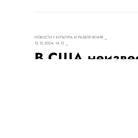
НОВОСТИ
КУЛЬТУРА И РАЗВЛЕЧЕНИЯ
12.12.2024, 14:12
В США неизвес
театра реквизи
премьеры. Что
постановку, м
собрали для ар
тысяч