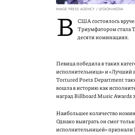
IMAGE PRESS AGENCY / LEGION-MEDIA
В
США состоялось вруче
Триумфатором стала Т
десяти номинациях.
Певица победила в таких катег
исполнительница» и «Лучший ар
Tortured Poets Department так
вошла в историю как исполнит
наград Billboard Music Awards з
Наибольшее количество номина
Однако выиграть он смог тольк
исполнительницей» признали 