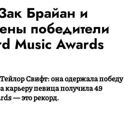
Зак Брайан и
ены победители
rd Music Awards
Тейлор Свифт: она одержала победу
за карьеру певица получила 49
ards — это рекорд.