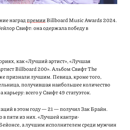
ние наград
премии
Billboard Music Awards 2024.
ейлор Свифт: она одержала победу в
ориях, как «Лучший артист», «Лучшая
тист Billboard 200». Альбом Свифт The
же признали лучшим. Певица, кроме того,
ельница, получившая наибольшее количество
а карьеру: всего у Свифт 49 статуэток.
ций в этом году — 21 — получил Зак Брайн.
о в пяти из них. «Лучшей кантри-
Бейонсе, а лучшим исполнителем среди мужчин