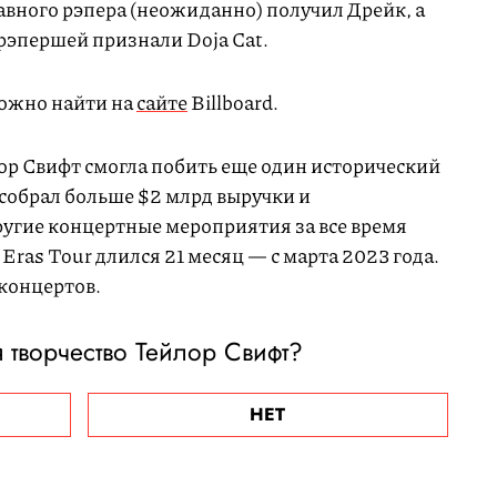
авного рэпера (неожиданно) получил Дрейк, а
рэпершей признали Doja Cat.
ожно найти на
сайте
Billboard.
лор Свифт смогла побить еще один исторический
собрал больше $2 млрд выручки и
угие концертные мероприятия за все время
Eras Tour длился 21 месяц — с марта 2023 года.
 концертов.
я творчество Тейлор Свифт?
НЕТ