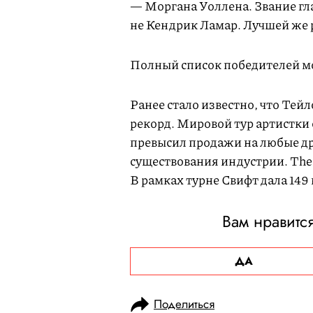
— Моргана Уоллена. Звание гл
не Кендрик Ламар. Лучшей же 
Полный список победителей м
Ранее стало известно, что Тей
рекорд. Мировой тур артистки 
превысил продажи на любые др
существования индустрии. The 
В рамках турне Свифт дала 149
Вам нравитс
ДА
Поделиться