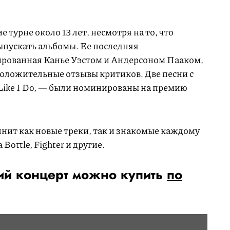
 турне около 13 лет, несмотря на то, что
ыпускать альбомы. Ее последняя
сированная Канье Уэстом и Андерсоном Пааком,
положительные отзывы критиков. Две песни с
и Like I Do, — были номинированы на премию
лнит как новые треки, так и знакомые каждому
 Bottle, Fighter и другие.
ий концерт можно купить
по