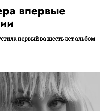
ера впервые
сии
стила первый за шесть лет альбом