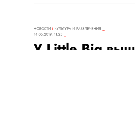
НОВОСТИ
КУЛЬТУРА И РАЗВЛЕЧЕНИЯ
14.06.2019, 11:25
У Little Big в
сингл I’M OK. О
ходит в бары
Режиссерами выступили фронт
режиссер Алина Пязок, снявш
РЕДАКЦИЯ «ПРАВИЛ ЖИЗНИ»