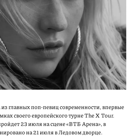
а из главных поп-певиц современности, впервые
амках своего европейского турне The X Tour.
ройдет 23 июля на сцене «ВТБ Арена», в
нировано на 21 июля в Ледовом дворце.