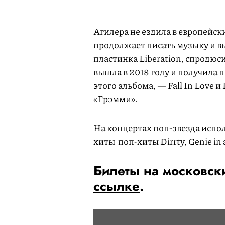
Агилера не ездила в европейские
продолжает писать музыку и в
пластинка Liberation, спродю
вышла в 2018 году и получила 
этого альбома, — Fall In Love 
«Грэмми».
На концертах поп-звезда испо
хиты поп-хиты Dirrty, Genie in a
Билеты на московск
ссылке
.