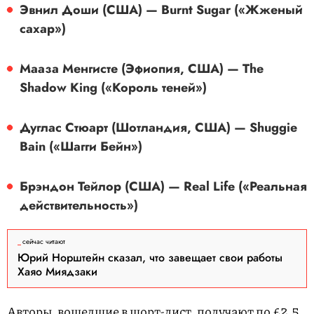
Эвнил Доши (США) — Burnt Sugar («Жженый
сахар»)
Мааза Менгисте (Эфиопия, США) — The
Shadow King («Король теней»)
Дуглас Стюарт (Шотландия, США) — Shuggie
Bain («Шагги Бейн»)
Брэндон Тейлор (США) — Real Life («Реальная
действительность»)
сейчас читают
Юрий Норштейн сказал, что завещает свои работы
Хаяо Миядзаки
Авторы, вошедшие в шорт-лист, получают по £2,5