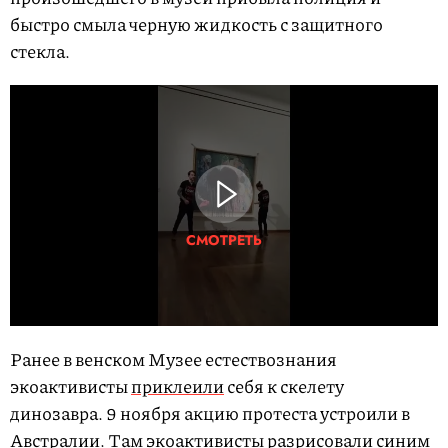
быстро смыла черную жидкость с защитного
стекла.
СМОТРЕТЬ
Ранее в венском Музее естествознания
экоактивисты
приклеили
себя к скелету
динозавра. 9 ноября акцию протеста устроили в
Австралии. Там экоактивисты
разрисовали
синим