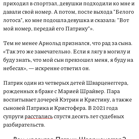
приходил в спортзал, девушки подходили ко мне и
давали свой номер. А потом, после выхода "Белого
лотоса", ко мне подошла девушка и сказала: "Вот
мой номер, передай его Патрику"».
Тем не менее Арнольд признался, что рад за сына.
«Так это же замечательно. Если я лягу в могилу и
буду знать, что мой сын превзошел меня, я буду на
небесах», — искренне ответил он.
Патрик один из четверых детей Шварценеггера,
рожденных в браке с Марией Шрайвер. Пара
воспитывает дочерей Кэтрин и Кристину, а также
сыновей Патрика и Кристофера. В 2021 года
супруги
расстались
спустя десять лет судебных
разбирательств.