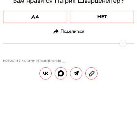
Вам нравится Патрик Шварценеггер?
ДА
НЕТ
Поделиться
НОВОСТИ
КУЛЬТУРА И РАЗВЛЕЧЕНИЯ
16.06.2025, 08:54
Дакота Джонсон считает, что в
Голливуде принимают решения
люди, «которые даже не смотрят
фильмы»
Поэтому, по ее мнению, сейчас выходит
больше ремейков, нежели оригинальных
проектов.