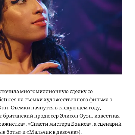
ключила многомиллионную сделку со
ctures на съемки художественного фильма о
Sun. Съемки начнутся в следующем году,
 британский продюсер Элисон Оуэн, известная
ажистка», «Спасти мистера Бэнкса», а сценарий
 боты» и «Мальчик в девочке»).