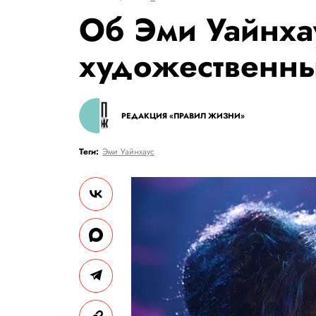
Об Эми Уайнха
художественн
РЕДАКЦИЯ «ПРАВИЛ ЖИЗНИ»
Теги:
Эми Уайнхаус