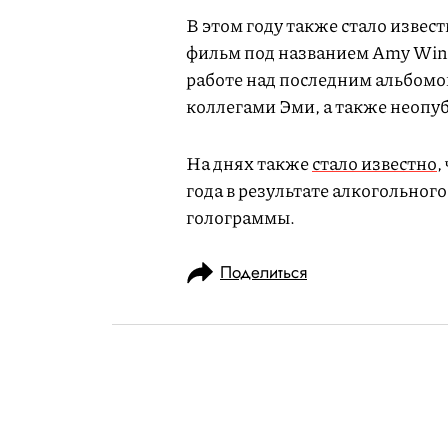
В этом году также стало извес
фильм под названием Amy Wineh
работе над последним альбомом
коллегами Эми, а также неопу
На днях также
стало известно
,
года в результате алкогольного
голограммы.
Поделиться
НОВОСТИ
КУЛЬТУРА И РАЗВЛЕЧЕНИЯ
15.10.2018, 11:48