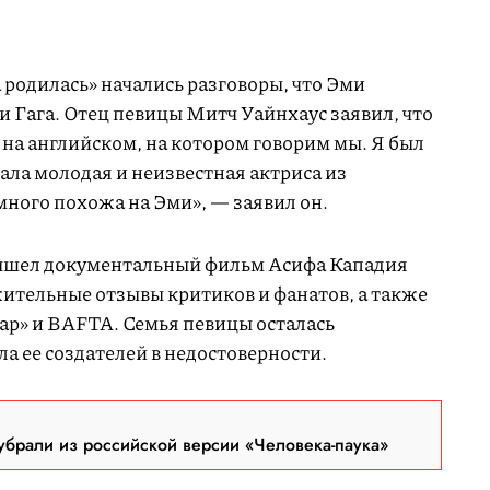
 родилась» начались разговоры, что Эми
и Гага. Отец певицы Митч Уайнхаус заявил, что
т на английском, на котором говорим мы. Я был
рала молодая и неизвестная актриса из
много похожа на Эми», — заявил он.
вышел документальный фильм Асифа Кападия
ительные отзывы критиков и фанатов, а также
р» и BAFTA. Семья певицы осталась
а ее создателей в недостоверности.
брали из российской версии «Человека-паука»