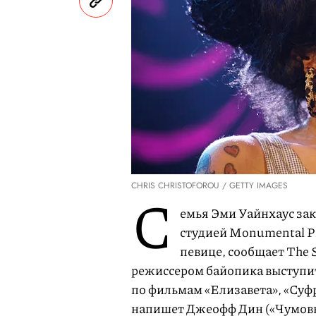
CHRIS CHRISTOFOROU / GETTY IMAGES
С
емья Эми Уайнхаус за
студией Monumental Pi
певице, сообщает The 
режиссером байопика выступит
по фильмам «Елизавета», «Суфр
напишет Джеофф Дин («Чумовые