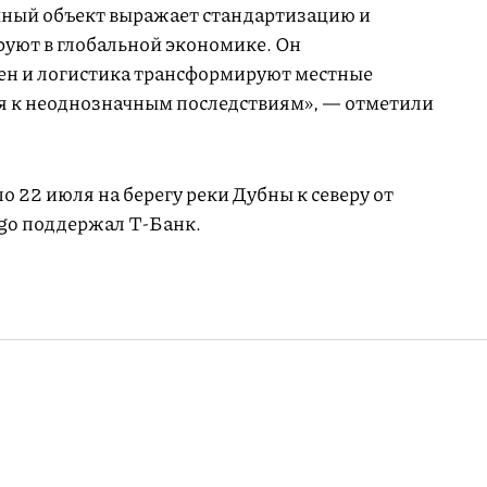
чный объект выражает стандартизацию и
уют в глобальной экономике. Он
ен и логистика трансформируют местные
я к неоднозначным последствиям», — отметили
по 22 июля на берегу реки Дубны к северу от
go поддержал Т-Банк.