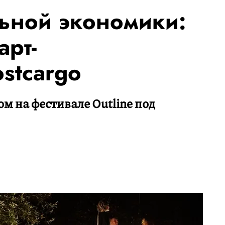
ьной экономики:
арт-
stcargo
м на фестивале Outline под