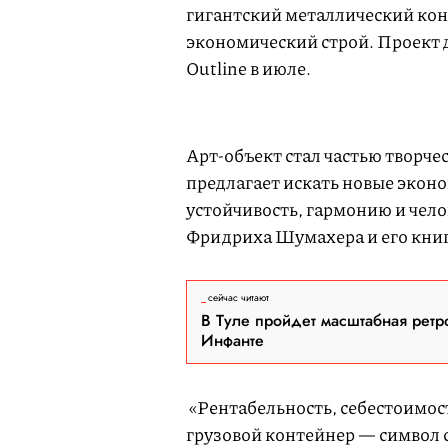
гигантский металлический ко
экономический строй. Проект 
Outline в июле.
L
U
o
n
a
m
d
u
e
t
Арт-объект стал частью твор
d
e
:
4
предлагает искать новые экон
3
.
1
устойчивость, гармонию и чел
5
%
Фридриха Шумахера и его книг
сейчас читают
В Туле пройдет масштабная ретр
Инфанте
«Рентабельность, себестоимост
грузовой контейнер — символ 