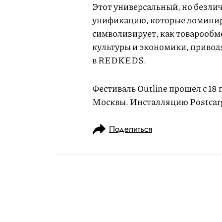
Этот универсальный, но безли
унификацию, которые доминир
символизирует, как товарообм
культуры и экономики, привод
в REDKEDS.
Фестиваль Outline прошел с 18 
Москвы. Инсталляцию Postcar
Поделиться
НОВОСТИ
КУЛЬТУРА И РАЗВЛЕЧЕНИЯ
17.09.2024, 15:41