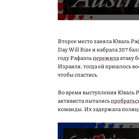
Второе место заняла Юваль Ра
Day Will Rise и набрала 357 бал
году Рафаэль
пережила
атаку б
Израиля, тогда ей пришлось во
чтобы спастись.
Во время выступления Юваль Р
активиста пытались
пробратьс
команды. Их задержала полиц