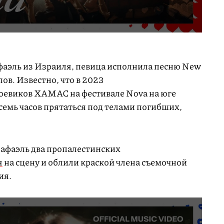
фаэль из Израиля, певица исполнила песню New
лов. Известно, что в 2023
оевиков ХАМАС на фестивале Nova на юге
семь часов прятаться под телами погибших,
афаэль два пропалестинских
я
на сцену и облили краской члена съемочной
ия.