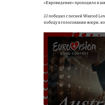
«Евровидение» проходило в шве
JJ победил с песней Wasted Lo
победу в голосовании жюри, к