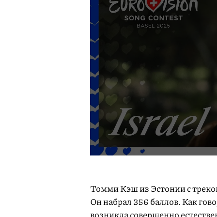
Томми Кэш из Эстонии c треко
Он набрал 356 баллов. Как гов
возникла совершенно естествен