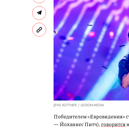
JENS BÜTTNER / LEGION-MEDIA
Победителем «Евровидения» ст
— Йоханнес Питч),
говорится
н