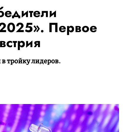
бедители
2025». Первое
встрия
в тройку лидеров.