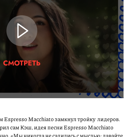
СМОТРЕТЬ
м Espresso Macchiato замкнул тройку лидеров.
орил сам Кэш, идея песни Espresso Macchiato
но. «Мы никогда не садились с мыслью: давайте