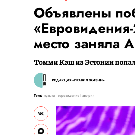
Объявлены по
«Евровидения-
место заняла А
Томми Кэш из Эстонии попал 
РЕДАКЦИЯ «ПРАВИЛ ЖИЗНИ»
Теги:
музыка
евровидение
австрия