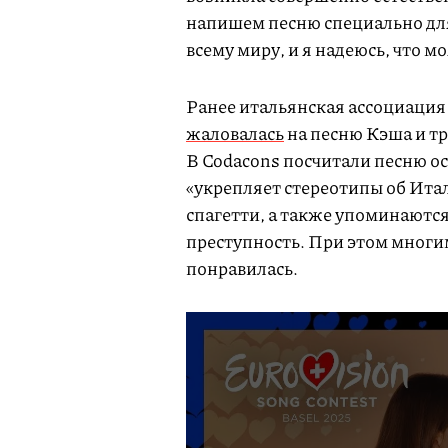
напишем песню специально для
всему миру, и я надеюсь, что мо
Ранее итальянская ассоциация
жаловалась
на песню Кэша и т
В Codacons посчитали песню ос
«укрепляет стереотипы об Итал
спагетти, а также упоминаютс
преступность. При этом многи
понравилась.