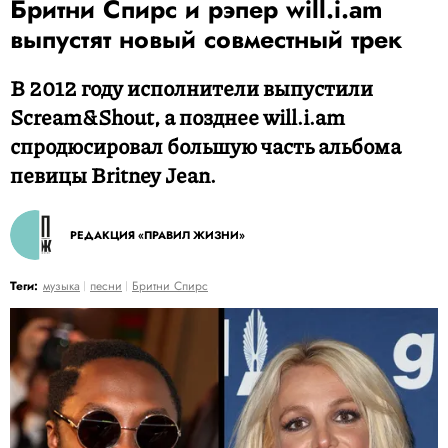
Бритни Спирс и рэпер will.i.am
выпустят новый совместный трек
В 2012 году исполнители выпустили
Scream&Shout, а позднее will.i.am
спродюсировал большую часть альбома
певицы Britney Jean.
РЕДАКЦИЯ «ПРАВИЛ ЖИЗНИ»
Теги:
музыка
песни
Бритни Спирс