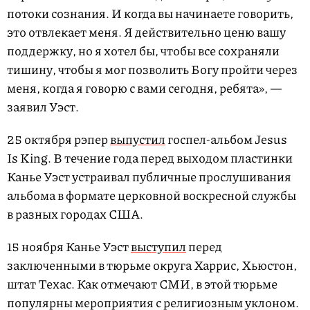
потоки сознания. И когда вы начинаете говорить,
это отвлекает меня. Я действительно ценю вашу
поддержку, но я хотел бы, чтобы все сохраняли
тишину, чтобы я мог позволить Богу пройти через
меня, когда я говорю с вами сегодня, ребята», —
заявил Уэст.
25 октября рэпер
выпустил
госпел-альбом Jesus
Is King. В течение года перед выходом пластинки
Канье Уэст устраивал публичные прослушивания
альбома в формате церковной воскресной службы
в разных городах США.
15 ноября Канье Уэст
выступил
перед
заключенными в тюрьме округа Харрис, Хьюстон,
штат Техас. Как отмечают СМИ, в этой тюрьме
популярны мероприятия с религиозным уклоном.