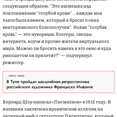
следующим образом: "Это насмешка над
поклонниками "голубой крови"... каждая моя
пьеса была камнем, который я бросал в окна
викторианского благополучия". Новая "голубая
кровь" — это нувориши, блогеры, звезды
интернета, коучи и прочие жители виртуального
мира. Можно ли бросить камень в это окно и куда
рикошетом он прилетит?" — подчеркнул
режиссер.
сейчас читают
В Туле пройдет масштабная ретроспектива
российского художника Франциско Инфанте
Бернард Шоу написал «Пигмалион» в 1912 году. В
названии заключена ироническая аллюзия на
античный миф о скульпторе Пигмалионе, который