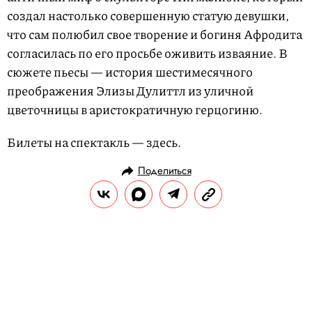
создал настолько совершенную статую девушки,
что сам полюбил свое творение и богиня Афродита
согласилась по его просьбе оживить изваяние. В
сюжете пьесы — история шестимесячного
преображения Элизы Дулиттл из уличной
цветочницы в аристократичную герцогиню.
Билеты на спектакль — здесь.
Поделиться
НОВОСТИ
КУЛЬТУРА И РАЗВЛЕЧЕНИЯ
18.03.2024, 16:27
В Лондоне появилась новая
работа Бэнкси