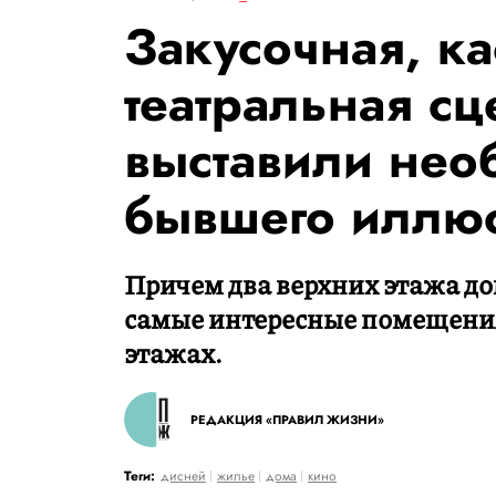
Закусочная, к
театральная сц
выставили не
бывшего иллюс
Причем два верхних этажа д
самые интересные помещени
этажах.
РЕДАКЦИЯ «ПРАВИЛ ЖИЗНИ»
Теги:
дисней
жилье
дома
кино