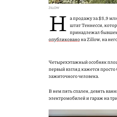
ZILLOW
Н
а продажу за $5,9 мл
штат Теннесси, котор
принадлежал бывшему
опубликовано
на Zillow, на нег
Четырехэтажный особняк площа
первый взгляд кажется просто
зажиточного человека.
В нем пять спален, девять ван
электромобилей и гараж на тр