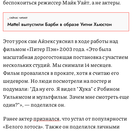
беспокоиться режиссер Майк Уайт, а не актеры.
сейчас читают
Mattel выпустили Барби в образе Уитни Хьюстон
Этот урок сам Айзекс уяснил в ходе работы над
фильмом «Питер Пэн» 2003 года. «Это была
масштабная дорогостоящая постановка с участием
нескольких студий. Мы снимали 14 месяцев.
Фильм провалился в прокате, хотя я считаю его
шедевром. Но люди посмотрели на постер и
подумали: "Да ну его. Я видел "Хука" с Робином
Уильямсом и мультфильм. Зачем мне смотреть еще
один?"», — поделился он.
Ранее актер
признался
, что устал от популярности
«Белого лотоса». Также он поделился личными