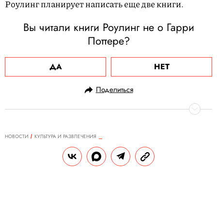
Роулинг планирует написать еще две книги.
Вы читали книги Роулинг не о Гарри
Поттере?
ДА
НЕТ
Поделиться
НОВОСТИ
КУЛЬТУРА И РАЗВЛЕЧЕНИЯ
19.09.2024, 09:35
Рэпер Пи Дидди останется в
тюрьме до начала суда. Ему
дважды отказали в
освобождении под залог