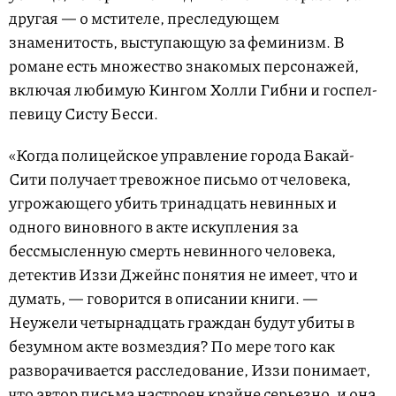
другая — о мстителе, преследующем
знаменитость, выступающую за феминизм. В
романе есть множество знакомых персонажей,
включая любимую Кингом Холли Гибни и госпел-
певицу Систу Бесси.
«Когда полицейское управление города Бакай-
Сити получает тревожное письмо от человека,
угрожающего убить тринадцать невинных и
одного виновного в акте искупления за
бессмысленную смерть невинного человека,
детектив Иззи Джейнс понятия не имеет, что и
думать, — говорится в описании книги. —
Неужели четырнадцать граждан будут убиты в
безумном акте возмездия? По мере того как
разворачивается расследование, Иззи понимает,
что автор письма настроен крайне серьезно, и она