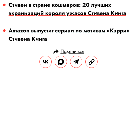
Стивен в стране кошмаров: 20 лучших
экранизаций короля ужасов Стивена Кинга
Amazon выпустит сериал по мотивам «Кэрри»
Стивена Кинга
Поделиться
НОВОСТИ
КУЛЬТУРА И РАЗВЛЕЧЕНИЯ
18.11.2024, 19:51
Спустя десятилетия искусствоведы
признали, что на крошечном
портрете 500-летней давности
изображена Мария Тюдор