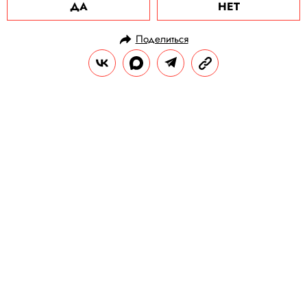
ДА
НЕТ
Поделиться
НОВОСТИ
КУЛЬТУРА И РАЗВЛЕЧЕНИЯ
20.06.2024, 11:16
На аукцион выставят сразу три
работы Бэнкси с крысами.
Эксперты оценивают их в $150
тысяч
Кроме того, на торгах продадут купюру
достоинством £10, на которой Бэнкси в
2004 году изобразил портрет принцессы
Дианы.