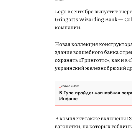
Lego в сентябре выпустит оче
Gringotts Wizarding Bank — Coll
компании.
Новая коллекция конструктора
здание волшебного банка с тр
охранять «Гринготтс», как и в 
украинский железнобрюхий др
сейчас читают
В Туле пройдет масштабная ретр
Инфанте
В комплект также включены 13 
вагонетки, на которых гоблины