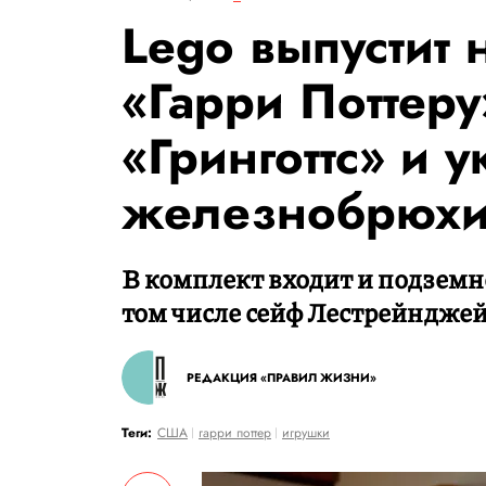
Lego выпустит 
«Гарри Поттеру
«Гринготтс» и 
железнобрюхи
В комплект входит и подземн
том числе сейф Лестрейнджей
РЕДАКЦИЯ «ПРАВИЛ ЖИЗНИ»
Теги:
США
гарри поттер
игрушки